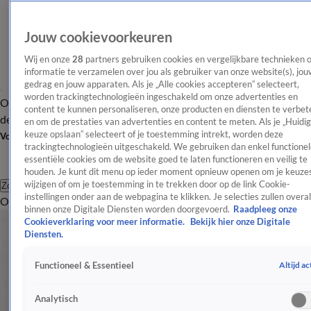
Jouw cookievoorkeuren
Wij en onze
28
partners gebruiken cookies en vergelijkbare technieken 
informatie te verzamelen over jou als gebruiker van onze website(s), jou
gedrag en jouw apparaten. Als je „Alle cookies accepteren” selecteert,
worden trackingtechnologieën ingeschakeld om onze advertenties en
Overzicht
Afleveringen
Tip
Entertainment
BN'ers
TV
Crime
Algemeen
content te kunnen personaliseren, onze producten en diensten te verbet
de redactie
Nieuwsbrief
en om de prestaties van advertenties en content te meten. Als je „Huidi
keuze opslaan” selecteert of je toestemming intrekt, worden deze
Volg Shownieuws
trackingtechnologieën uitgeschakeld. We gebruiken dan enkel functionel
essentiële cookies om de website goed te laten functioneren en veilig te
houden. Je kunt dit menu op ieder moment opnieuw openen om je keuzes
wijzigen of om je toestemming in te trekken door op de link Cookie-
Zoeken
instellingen onder aan de webpagina te klikken. Je selecties zullen overal
Overzicht
Entertainment
Spraakmakend
Reality
Crime
Video's
Afl
binnen onze Digitale Diensten worden doorgevoerd.
Raadpleeg onze
Cookieverklaring voor meer informatie.
Bekijk hier onze Digitale
Diensten.
Altijd ac
Functioneel & Essentieel
Analytisch