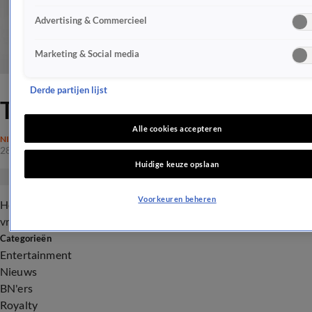
Advertising & Commercieel
Marketing & Social media
Derde partijen lijst
Treehouse of Horror IV
Alle cookies accepteren
NIEUWS
28 okt 2017, 11:30
Huidige keuze opslaan
Voorkeuren beheren
Homer verkoopt zijn ziel aan de duivel. Bart ziet als enige een
vreemd wezen. Mr. Burns blijkt een vampier te zijn.
Categorieën
Entertainment
Nieuws
BN'ers
Royalty