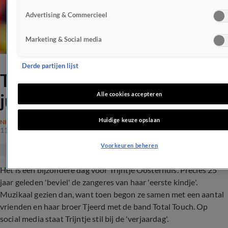
Advertising & Commercieel
Marketing & Social media
Derde partijen lijst
Trijntje Oosterhuis viert
jubileum van Total Touch
Alle cookies accepteren
Huidige keuze opslaan
NIEUWS
11 mei 2021, 17:24
Voorkeuren beheren
Het is een bijzondere dag voor Trijntje Oosterhuis. Precies 25
jaar geleden 'beviel' de zangeres van haar 'eerste kindje'.
Muzikaal gezien dan, want toen begon ze samen met een aantal
vrienden en haar broer Tjeerd met de band Total Touch. Op
social media staat Trijntje stil bij de 'verjaardag'.