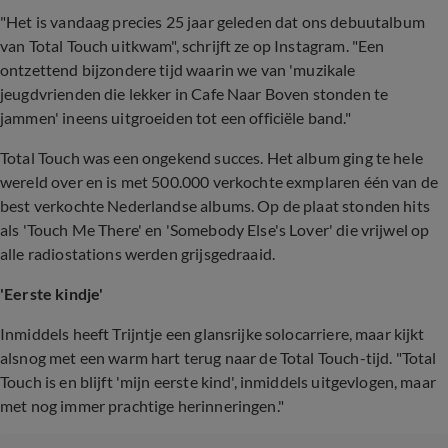
"Het is vandaag precies 25 jaar geleden dat ons debuutalbum
van Total Touch uitkwam", schrijft ze op Instagram. "Een
ontzettend bijzondere tijd waarin we van 'muzikale
jeugdvrienden die lekker in Cafe Naar Boven stonden te
jammen' ineens uitgroeiden tot een officiële band."
Total Touch was een ongekend succes. Het album ging te hele
wereld over en is met 500.000 verkochte exmplaren één van de
best verkochte Nederlandse albums. Op de plaat stonden hits
als 'Touch Me There' en 'Somebody Else's Lover' die vrijwel op
alle radiostations werden grijsgedraaid.
'Eerste kindje'
Inmiddels heeft Trijntje een glansrijke solocarriere, maar kijkt
alsnog met een warm hart terug naar de Total Touch-tijd. "Total
Touch is en blijft 'mijn eerste kind', inmiddels uitgevlogen, maar
met nog immer prachtige herinneringen."