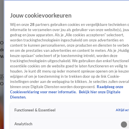
Jouw cookievoorkeuren
Wij en onze
28
partners gebruiken cookies en vergelijkbare technieken 
informatie te verzamelen over jou als gebruiker van onze website(s), jou
gedrag en jouw apparaten. Als je „Alle cookies accepteren” selecteert,
worden trackingtechnologieën ingeschakeld om onze advertenties en
Overzicht
Afleveringen
Tip
Entertainment
BN'ers
TV
Crime
Algemeen
content te kunnen personaliseren, onze producten en diensten te verbet
de redactie
Nieuwsbrief
en om de prestaties van advertenties en content te meten. Als je „Huidi
keuze opslaan” selecteert of je toestemming intrekt, worden deze
Volg Shownieuws
trackingtechnologieën uitgeschakeld. We gebruiken dan enkel functionel
essentiële cookies om de website goed te laten functioneren en veilig te
houden. Je kunt dit menu op ieder moment opnieuw openen om je keuzes
wijzigen of om je toestemming in te trekken door op de link Cookie-
Zoeken
instellingen onder aan de webpagina te klikken. Je selecties zullen overal
Overzicht
Entertainment
Spraakmakend
Reality
Crime
Video's
Afl
binnen onze Digitale Diensten worden doorgevoerd.
Raadpleeg onze
Cookieverklaring voor meer informatie.
Bekijk hier onze Digitale
Diensten.
Altijd ac
Functioneel & Essentieel
Analytisch