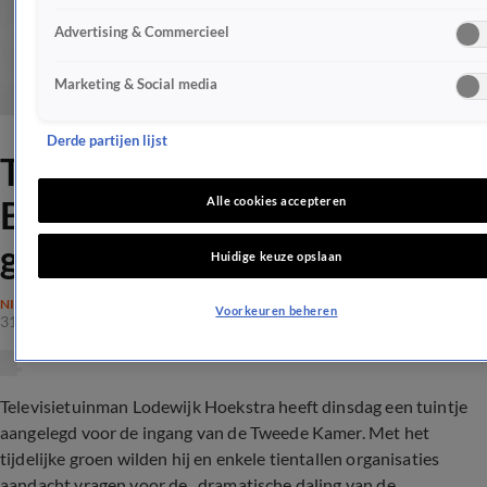
Advertising & Commercieel
Marketing & Social media
Derde partijen lijst
Tuinman Lodewijk maakt
Binnenhof een beetje
Alle cookies accepteren
groener
Huidige keuze opslaan
NIEUWS
Voorkeuren beheren
31 okt 2017, 16:27
Televisietuinman Lodewijk Hoekstra heeft dinsdag een tuintje
aangelegd voor de ingang van de Tweede Kamer. Met het
tijdelijke groen wilden hij en enkele tientallen organisaties
aandacht vragen voor de ,,dramatische daling van de