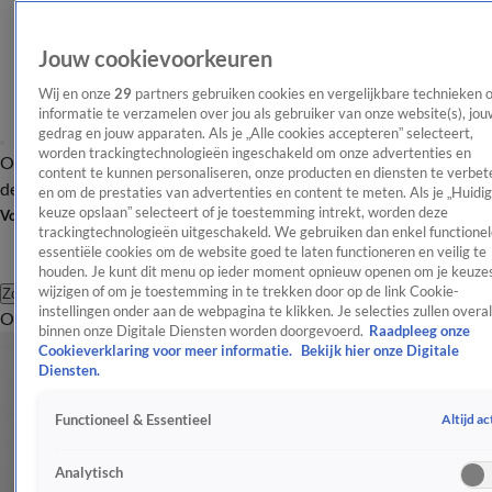
Jouw cookievoorkeuren
Wij en onze
29
partners gebruiken cookies en vergelijkbare technieken 
informatie te verzamelen over jou als gebruiker van onze website(s), jou
gedrag en jouw apparaten. Als je „Alle cookies accepteren” selecteert,
worden trackingtechnologieën ingeschakeld om onze advertenties en
Overzicht
Afleveringen
Tip
Entertainment
BN'ers
TV
Crime
Algemeen
content te kunnen personaliseren, onze producten en diensten te verbet
de redactie
Nieuwsbrief
en om de prestaties van advertenties en content te meten. Als je „Huidi
keuze opslaan” selecteert of je toestemming intrekt, worden deze
Volg Shownieuws
trackingtechnologieën uitgeschakeld. We gebruiken dan enkel functionel
essentiële cookies om de website goed te laten functioneren en veilig te
houden. Je kunt dit menu op ieder moment opnieuw openen om je keuzes
wijzigen of om je toestemming in te trekken door op de link Cookie-
Zoeken
instellingen onder aan de webpagina te klikken. Je selecties zullen overal
Overzicht
Entertainment
Spraakmakend
Reality
Crime
Video's
Afl
binnen onze Digitale Diensten worden doorgevoerd.
Raadpleeg onze
Cookieverklaring voor meer informatie.
Bekijk hier onze Digitale
Diensten.
Altijd ac
Functioneel & Essentieel
Analytisch