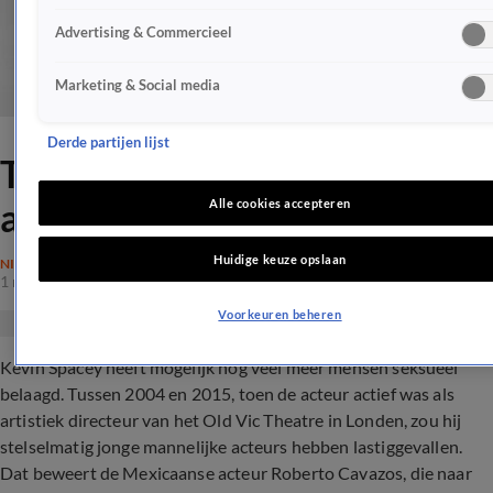
Advertising & Commercieel
Marketing & Social media
Derde partijen lijst
Tweede beschuldiging aan
adres Kevin Spacey
Alle cookies accepteren
Huidige keuze opslaan
NIEUWS
1 nov 2017, 10:45
Voorkeuren beheren
Kevin Spacey heeft mogelijk nog veel meer mensen seksueel
belaagd. Tussen 2004 en 2015, toen de acteur actief was als
artistiek directeur van het Old Vic Theatre in Londen, zou hij
stelselmatig jonge mannelijke acteurs hebben lastiggevallen.
Dat beweert de Mexicaanse acteur Roberto Cavazos, die naar