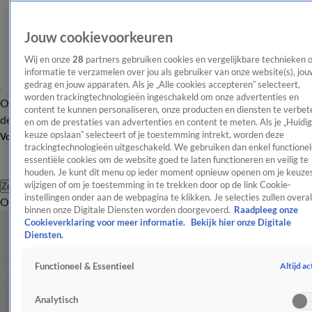
Jouw cookievoorkeuren
Wij en onze
28
partners gebruiken cookies en vergelijkbare technieken 
informatie te verzamelen over jou als gebruiker van onze website(s), jou
gedrag en jouw apparaten. Als je „Alle cookies accepteren” selecteert,
worden trackingtechnologieën ingeschakeld om onze advertenties en
Overzicht
Afleveringen
Tip
Entertainment
BN'ers
TV
Crime
Algemeen
content te kunnen personaliseren, onze producten en diensten te verbet
de redactie
Nieuwsbrief
en om de prestaties van advertenties en content te meten. Als je „Huidi
keuze opslaan” selecteert of je toestemming intrekt, worden deze
Volg Shownieuws
trackingtechnologieën uitgeschakeld. We gebruiken dan enkel functionel
essentiële cookies om de website goed te laten functioneren en veilig te
houden. Je kunt dit menu op ieder moment opnieuw openen om je keuzes
wijzigen of om je toestemming in te trekken door op de link Cookie-
Zoeken
instellingen onder aan de webpagina te klikken. Je selecties zullen overal
Overzicht
Entertainment
Spraakmakend
Reality
Crime
Video's
Afl
binnen onze Digitale Diensten worden doorgevoerd.
Raadpleeg onze
Cookieverklaring voor meer informatie.
Bekijk hier onze Digitale
Diensten.
Altijd ac
Functioneel & Essentieel
Analytisch