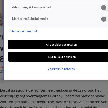
Advertising & Commercieel
Marketing & Social media
Derde partijen lijst
'Uitspraak zaak-Britney
wordt niet openbaar
Alle cookies accepteren
gemaakt'
Huidige keuze opslaan
NIEUWS
Voorkeuren beheren
23 juli 2020, 08:36
De uitspraak die de rechter heeft gedaan in de zaak rond het
wettelijk gezag over zangeres Britney Spears zal niet openbaar
worden gemaakt. Dat meldt The Blast op basis van papieren van
de rechtbank in Los Angeles. Hiertoe is besloten omdat de