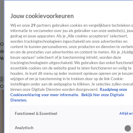
Jouw cookievoorkeuren
Wij en onze
29
partners gebruiken cookies en vergelijkbare technieken 
informatie te verzamelen over jou als gebruiker van onze website(s), jou
gedrag en jouw apparaten. Als je „Alle cookies accepteren” selecteert,
worden trackingtechnologieën ingeschakeld om onze advertenties en
Overzicht
Afleveringen
Tip
Entertainment
BN'ers
TV
Crime
Algemeen
content te kunnen personaliseren, onze producten en diensten te verbet
de redactie
Nieuwsbrief
en om de prestaties van advertenties en content te meten. Als je „Huidi
keuze opslaan” selecteert of je toestemming intrekt, worden deze
Volg Shownieuws
trackingtechnologieën uitgeschakeld. We gebruiken dan enkel functionel
essentiële cookies om de website goed te laten functioneren en veilig te
houden. Je kunt dit menu op ieder moment opnieuw openen om je keuzes
wijzigen of om je toestemming in te trekken door op de link Cookie-
Zoeken
instellingen onder aan de webpagina te klikken. Je selecties zullen overal
Overzicht
Entertainment
Spraakmakend
Reality
Crime
Video's
Afl
binnen onze Digitale Diensten worden doorgevoerd.
Raadpleeg onze
Cookieverklaring voor meer informatie.
Bekijk hier onze Digitale
Diensten.
Altijd ac
Functioneel & Essentieel
Analytisch