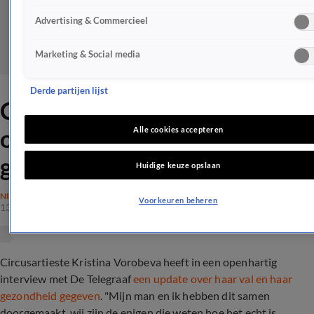
Advertising & Commercieel
Marketing & Social media
Derde partijen lijst
Circusartieste-Carré
openhartig over val en
Alle cookies accepteren
gezondheid
Huidige keuze opslaan
NIEUWS
Voorkeuren beheren
13 feb 2020, 11:57
Circusartieste Kristina Vorobeva heeft in een openhartig
interview met De Telegraaf
een update over haar val en haar
gezondheid gegeven
. "Mijn man en ik hebben dit samen
doorgemaakt, wij zijn de enigen die weten hoe het echt is