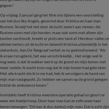
gegaan."
Op vrijdag 3 januari ging het flink mis tijdens een voorstelling
van het duo Sky Angels, gevormd door Kristina en haar man
Rustem. Terwijl het stel door de lucht zwiert aan riemen, die
Rustem soms met zijn handen, maar ook soms met alleen zijn
tanden vasthoudt, breekt er plots een tand af. Hierdoor vallen ze
allebei meters uit de lucht en belandt Kristina uiteindelijk in het
ziekenhuis. Aan De Telegraaf vertelt ze nu geëmotioneerd: "Als
ik eraan terugdenk, het was verschrikkelijk... Het enige wat ik
nog weet, is dat ik wakker werd op de grond en mijn benen niet
meer voelde. Ik dacht toen nog dat ik mijn benen had gebroken.
Met alle kracht die ik in me had, heb ik vervolgens de hand van
mijn man vastgepakt. Zo hebben we samen op de grond gelegen
totdat de ambulance kwam.”
Inmiddels heeft Kristina meerdere operatie gehad en gloort er
weer een beetje hoop. Door haar man kan ze zelfs weer haar
benen bewegen: "Dit kan ik dus dankzij mijn man. Dat is echt zijn