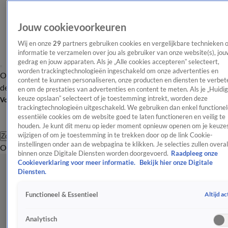
Jouw cookievoorkeuren
Wij en onze
29
partners gebruiken cookies en vergelijkbare technieken 
informatie te verzamelen over jou als gebruiker van onze website(s), jou
gedrag en jouw apparaten. Als je „Alle cookies accepteren” selecteert,
worden trackingtechnologieën ingeschakeld om onze advertenties en
Overzicht
Afleveringen
Tip
Entertainment
BN'ers
TV
Crime
Algemeen
content te kunnen personaliseren, onze producten en diensten te verbet
de redactie
Nieuwsbrief
en om de prestaties van advertenties en content te meten. Als je „Huidi
keuze opslaan” selecteert of je toestemming intrekt, worden deze
Volg Shownieuws
trackingtechnologieën uitgeschakeld. We gebruiken dan enkel functionel
essentiële cookies om de website goed te laten functioneren en veilig te
houden. Je kunt dit menu op ieder moment opnieuw openen om je keuzes
wijzigen of om je toestemming in te trekken door op de link Cookie-
Zoeken
instellingen onder aan de webpagina te klikken. Je selecties zullen overal
Overzicht
Entertainment
Spraakmakend
Reality
Crime
Video's
Afl
binnen onze Digitale Diensten worden doorgevoerd.
Raadpleeg onze
Cookieverklaring voor meer informatie.
Bekijk hier onze Digitale
Diensten.
Altijd ac
Functioneel & Essentieel
Analytisch