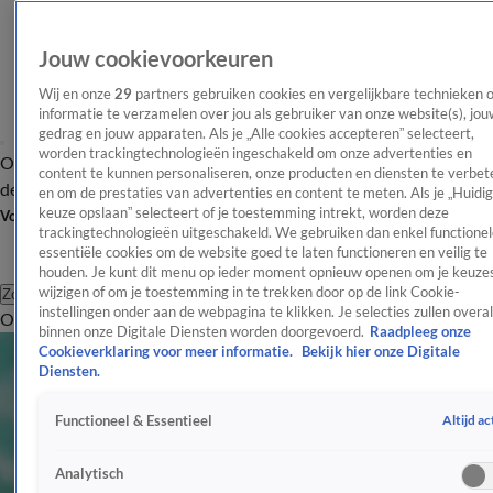
Jouw cookievoorkeuren
Wij en onze
29
partners gebruiken cookies en vergelijkbare technieken 
informatie te verzamelen over jou als gebruiker van onze website(s), jou
gedrag en jouw apparaten. Als je „Alle cookies accepteren” selecteert,
worden trackingtechnologieën ingeschakeld om onze advertenties en
Overzicht
Afleveringen
Tip
Entertainment
BN'ers
TV
Crime
Algemeen
content te kunnen personaliseren, onze producten en diensten te verbet
de redactie
Nieuwsbrief
en om de prestaties van advertenties en content te meten. Als je „Huidi
keuze opslaan” selecteert of je toestemming intrekt, worden deze
Volg Shownieuws
trackingtechnologieën uitgeschakeld. We gebruiken dan enkel functionel
essentiële cookies om de website goed te laten functioneren en veilig te
houden. Je kunt dit menu op ieder moment opnieuw openen om je keuzes
wijzigen of om je toestemming in te trekken door op de link Cookie-
Zoeken
instellingen onder aan de webpagina te klikken. Je selecties zullen overal
Overzicht
Entertainment
Spraakmakend
Reality
Crime
Video's
Afl
binnen onze Digitale Diensten worden doorgevoerd.
Raadpleeg onze
Cookieverklaring voor meer informatie.
Bekijk hier onze Digitale
Diensten.
Altijd ac
Functioneel & Essentieel
Analytisch