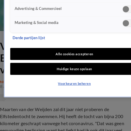
Advertising & Commercieel
Marketing & Social media
Derde partijen lijst
Van der Weijden schrapt
Elfstedenzwemtocht
Alle cookies accepteren
vanwege coronavirus
Huidige keuze opslaan
NIEUWS
Voorkeuren beheren
8 apr 2020, 14:02
Maarten van der Weijden zal dit jaar niet proberen de
Elfstedentocht te zwemmen. Hij heeft de tocht van bijna 200
kilometer geschrapt vanwege het coronavirus. "Dat was geen
eenvoudige beslissing, want het liefst had ik ook dit jaar veel