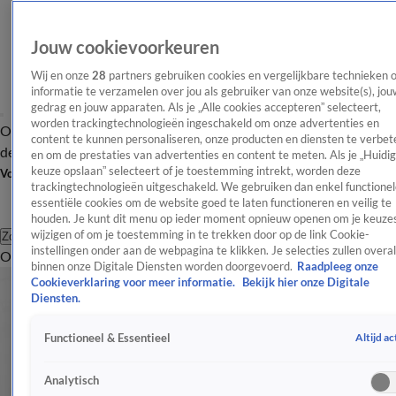
Jouw cookievoorkeuren
Wij en onze
28
partners gebruiken cookies en vergelijkbare technieken 
informatie te verzamelen over jou als gebruiker van onze website(s), jou
gedrag en jouw apparaten. Als je „Alle cookies accepteren” selecteert,
worden trackingtechnologieën ingeschakeld om onze advertenties en
Overzicht
Afleveringen
Tip
Entertainment
BN'ers
TV
Crime
Algemeen
content te kunnen personaliseren, onze producten en diensten te verbet
de redactie
Nieuwsbrief
en om de prestaties van advertenties en content te meten. Als je „Huidi
keuze opslaan” selecteert of je toestemming intrekt, worden deze
Volg Shownieuws
trackingtechnologieën uitgeschakeld. We gebruiken dan enkel functionel
essentiële cookies om de website goed te laten functioneren en veilig te
houden. Je kunt dit menu op ieder moment opnieuw openen om je keuzes
wijzigen of om je toestemming in te trekken door op de link Cookie-
Zoeken
instellingen onder aan de webpagina te klikken. Je selecties zullen overal
Overzicht
Entertainment
Spraakmakend
Reality
Crime
Video's
Afl
binnen onze Digitale Diensten worden doorgevoerd.
Raadpleeg onze
Cookieverklaring voor meer informatie.
Bekijk hier onze Digitale
Diensten.
Altijd ac
Functioneel & Essentieel
Analytisch