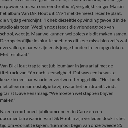
en power komt van ons eerste album", vergelijkt zanger Martin
het album Van Dik Hout uit 1994 met de meest recente plaat,
die vrijdag verschijnt. "Ik heb diezelfde opwinding gevoeld in de
studio als toen. We zijn nog steeds die vriendengroep van
school, weet je. Maar we kunnen wel zoiets als dit maken samen.
De ongelooflijke inspiratie heeft ons dit keer misschien zelfs wat
overvallen, maar we zijn er als jonge honden in- en opgedoken.
Met resultaat."
Van Dik Hout trapte het jubileumjaar in januari af met de
titeltrack van Eén nacht eeuwigheid. Dat was een bewuste
keuze in een jaar waarin er veel werd teruggeblikt. "Het hoeft
niet alleen maar nostalgie te zijn waar het om draait", vindt
gitarist Dave Rensmaag. "We moeten wel stappen blijven
maken."
Na een emotioneel jubileumconcert in Carré en een
documentaire waarin Van Dik Hout in zijn verleden dook, is het
tijd om vooruit te kijken. "Een mooi begin van onze tweede 25