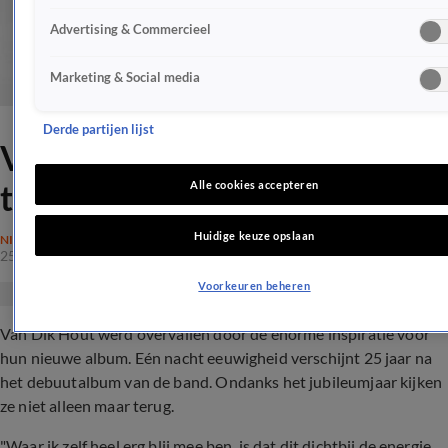
Advertising & Commercieel
Marketing & Social media
Derde partijen lijst
Van Dik Hout klaar voor
tweede 25 jaar
Alle cookies accepteren
Huidige keuze opslaan
NIEUWS
25 okt 2019, 08:43
Voorkeuren beheren
Van Dik Hout werd overvallen door de enorme inspiratie voor
hun nieuwe album. Eén nacht eeuwigheid verschijnt 25 jaar na
het debuutalbum van de band. Ondanks het jubileumjaar kijken
ze niet alleen maar terug.
"Waar ik zelf heel erg blij mee ben, is dat dit dichtbij de energie