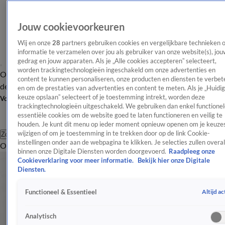
Jouw cookievoorkeuren
Wij en onze
28
partners gebruiken cookies en vergelijkbare technieken 
informatie te verzamelen over jou als gebruiker van onze website(s), jou
gedrag en jouw apparaten. Als je „Alle cookies accepteren” selecteert,
worden trackingtechnologieën ingeschakeld om onze advertenties en
Overzicht
Afleveringen
Tip
Entertainment
BN'ers
TV
Crime
Algemeen
content te kunnen personaliseren, onze producten en diensten te verbet
de redactie
Nieuwsbrief
en om de prestaties van advertenties en content te meten. Als je „Huidi
keuze opslaan” selecteert of je toestemming intrekt, worden deze
Volg Shownieuws
trackingtechnologieën uitgeschakeld. We gebruiken dan enkel functionel
essentiële cookies om de website goed te laten functioneren en veilig te
houden. Je kunt dit menu op ieder moment opnieuw openen om je keuzes
wijzigen of om je toestemming in te trekken door op de link Cookie-
Zoeken
instellingen onder aan de webpagina te klikken. Je selecties zullen overal
Overzicht
Entertainment
Spraakmakend
Reality
Crime
Video's
Afl
binnen onze Digitale Diensten worden doorgevoerd.
Raadpleeg onze
Cookieverklaring voor meer informatie.
Bekijk hier onze Digitale
Diensten.
Altijd ac
Functioneel & Essentieel
Analytisch