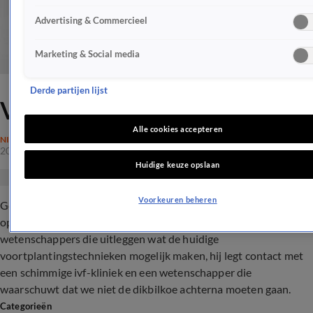
Advertising & Commercieel
Marketing & Social media
Derde partijen lijst
Van DNA tot Z
Alle cookies accepteren
NIEUWS
20 aug 2017, 05:30
Huidige keuze opslaan
Voorkeuren beheren
Gentech en de designerbaby: komen er in de toekomst baby's
op bestelling? Ajouads zoektocht voert hem langs
wetenschappers die uitleggen wat de huidige
voortplantingstechnieken mogelijk maken, hij legt contact met
een schimmige ivf-kliniek en een wetenschapper die
waarschuwt dat we niet de dikbilkoe achterna moeten gaan.
Categorieën