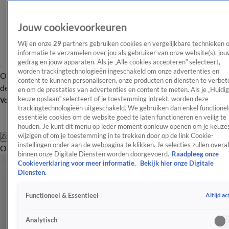
Jouw cookievoorkeuren
Wij en onze
29
partners gebruiken cookies en vergelijkbare technieken 
informatie te verzamelen over jou als gebruiker van onze website(s), jou
gedrag en jouw apparaten. Als je „Alle cookies accepteren” selecteert,
worden trackingtechnologieën ingeschakeld om onze advertenties en
Overzicht
Afleveringen
Tip
Entertainment
BN'ers
TV
Crime
Algemeen
content te kunnen personaliseren, onze producten en diensten te verbet
de redactie
Nieuwsbrief
en om de prestaties van advertenties en content te meten. Als je „Huidi
keuze opslaan” selecteert of je toestemming intrekt, worden deze
Volg Shownieuws
trackingtechnologieën uitgeschakeld. We gebruiken dan enkel functionel
essentiële cookies om de website goed te laten functioneren en veilig te
houden. Je kunt dit menu op ieder moment opnieuw openen om je keuzes
wijzigen of om je toestemming in te trekken door op de link Cookie-
Zoeken
instellingen onder aan de webpagina te klikken. Je selecties zullen overal
Overzicht
Entertainment
Spraakmakend
Reality
Crime
Video's
Afl
binnen onze Digitale Diensten worden doorgevoerd.
Raadpleeg onze
Cookieverklaring voor meer informatie.
Bekijk hier onze Digitale
Diensten.
Altijd ac
Functioneel & Essentieel
Analytisch