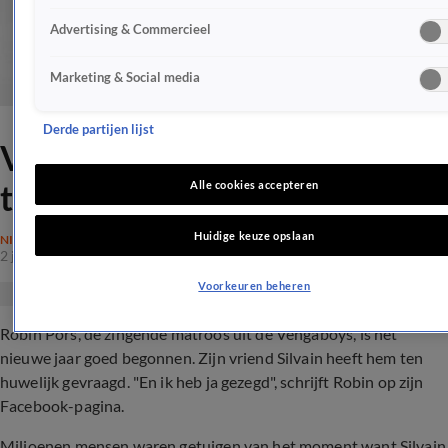
Advertising & Commercieel
Marketing & Social media
Derde partijen lijst
Vengaboy Robin gaat
trouwen!
Alle cookies accepteren
Huidige keuze opslaan
NIEUWS
2 jan 2017, 21:00
Voorkeuren beheren
Robin Pors, de zingende matroos uit de Vengaboys, is het
nieuwe jaar goed begonnen. Zijn vriend Silvain heeft hem ten
huwelijk gevraagd. "En ik heb ja gezegd", schrijft Robin op zijn
Facebook-pagina.
Miljoenen mensen waren getuigen van het moment want Silvain