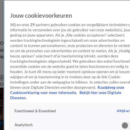
Jouw cookievoorkeuren
Wij en onze
29
partners gebruiken cookies en vergelijkbare technieken 
informatie te verzamelen over jou als gebruiker van onze website(s), jou
gedrag en jouw apparaten. Als je „Alle cookies accepteren” selecteert,
worden trackingtechnologieën ingeschakeld om onze advertenties en
Overzicht
Afleveringen
Tip
Entertainment
BN'ers
TV
Crime
Algemeen
content te kunnen personaliseren, onze producten en diensten te verbet
de redactie
Nieuwsbrief
en om de prestaties van advertenties en content te meten. Als je „Huidi
keuze opslaan” selecteert of je toestemming intrekt, worden deze
Volg Shownieuws
trackingtechnologieën uitgeschakeld. We gebruiken dan enkel functionel
essentiële cookies om de website goed te laten functioneren en veilig te
houden. Je kunt dit menu op ieder moment opnieuw openen om je keuzes
wijzigen of om je toestemming in te trekken door op de link Cookie-
Zoeken
instellingen onder aan de webpagina te klikken. Je selecties zullen overal
Overzicht
Entertainment
Spraakmakend
Reality
Crime
Video's
Afl
binnen onze Digitale Diensten worden doorgevoerd.
Raadpleeg onze
Cookieverklaring voor meer informatie.
Bekijk hier onze Digitale
Diensten.
Altijd ac
Functioneel & Essentieel
Analytisch