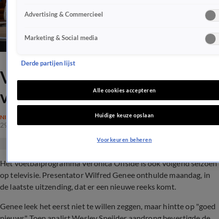
Advertising & Commercieel
Marketing & Social media
Derde partijen lijst
Veronica Offside ook
volgend voetbalseizoen op tv
Alle cookies accepteren
Huidige keuze opslaan
NIEUWS
29 mei 2023, 22:20
Voorkeuren beheren
Het voetbalprogramma Veronica Offside is ook volgend seizoen
op televisie. Presentator Wilfred Genee onthulde maandag, in
de laatste uitzending, dat er een nieuwe reeks komt.
Genee leek het eerst niet te willen zeggen, maar hintte op "goed
nieuws". Toen analist Wesley Sneijder aandrong bevestigde de