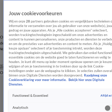
Jouw cookievoorkeuren
Wij en onze
28
partners gebruiken cookies en vergelijkbare technieken 
informatie te verzamelen over jou als gebruiker van onze website(s), jou
gedrag en jouw apparaten. Als je „Alle cookies accepteren” selecteert,
worden trackingtechnologieën ingeschakeld om onze advertenties en
Overzicht
Afleveringen
Tip
Entertainment
BN'ers
TV
Crime
Algemeen
content te kunnen personaliseren, onze producten en diensten te verbet
de redactie
Nieuwsbrief
en om de prestaties van advertenties en content te meten. Als je „Huidi
keuze opslaan” selecteert of je toestemming intrekt, worden deze
Volg Shownieuws
trackingtechnologieën uitgeschakeld. We gebruiken dan enkel functionel
essentiële cookies om de website goed te laten functioneren en veilig te
houden. Je kunt dit menu op ieder moment opnieuw openen om je keuzes
wijzigen of om je toestemming in te trekken door op de link Cookie-
Zoeken
instellingen onder aan de webpagina te klikken. Je selecties zullen overal
Overzicht
Entertainment
Spraakmakend
Reality
Crime
Video's
Afl
binnen onze Digitale Diensten worden doorgevoerd.
Raadpleeg onze
Cookieverklaring voor meer informatie.
Bekijk hier onze Digitale
Diensten.
Altijd ac
Functioneel & Essentieel
Analytisch