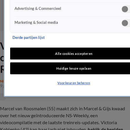
Advertising & Commercieel
Marketing & Social media
Derde partijen lijst
Victoria Koblenko schatert
om NS-'haat' van Marcel van
Alle cookies accepteren
Roosmalen
Huidige keuze opslaan
NIEUWS
Voorkeuren beheren
9 juni 2023, 14:03
Marcel van Roosmalen (55) maakt zich in Marcel & Gijs kwaad
over het nieuw geïntroduceerde NS-Weekly, een
videocompilatie met de laatste treinreis-updates. Victoria
Koblenko (42) kan haar lach niet inhouden,
bekijk de beelden