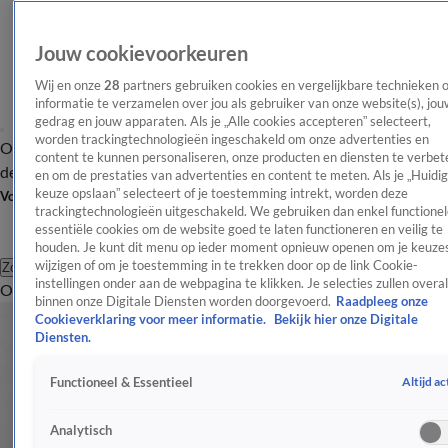
Jouw cookievoorkeuren
Wij en onze
28
partners gebruiken cookies en vergelijkbare technieken 
informatie te verzamelen over jou als gebruiker van onze website(s), jou
gedrag en jouw apparaten. Als je „Alle cookies accepteren” selecteert,
worden trackingtechnologieën ingeschakeld om onze advertenties en
Overzicht
Afleveringen
Tip
Entertainment
BN'ers
TV
Crime
Algemeen
content te kunnen personaliseren, onze producten en diensten te verbet
de redactie
Nieuwsbrief
en om de prestaties van advertenties en content te meten. Als je „Huidi
keuze opslaan” selecteert of je toestemming intrekt, worden deze
Volg Shownieuws
trackingtechnologieën uitgeschakeld. We gebruiken dan enkel functionel
essentiële cookies om de website goed te laten functioneren en veilig te
houden. Je kunt dit menu op ieder moment opnieuw openen om je keuzes
wijzigen of om je toestemming in te trekken door op de link Cookie-
Zoeken
instellingen onder aan de webpagina te klikken. Je selecties zullen overal
Overzicht
Entertainment
Spraakmakend
Reality
Crime
Video's
Afl
binnen onze Digitale Diensten worden doorgevoerd.
Raadpleeg onze
Cookieverklaring voor meer informatie.
Bekijk hier onze Digitale
Diensten.
Altijd ac
Functioneel & Essentieel
Analytisch