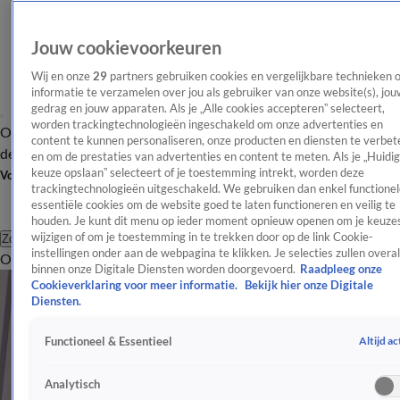
Jouw cookievoorkeuren
Wij en onze
29
partners gebruiken cookies en vergelijkbare technieken 
informatie te verzamelen over jou als gebruiker van onze website(s), jou
gedrag en jouw apparaten. Als je „Alle cookies accepteren” selecteert,
worden trackingtechnologieën ingeschakeld om onze advertenties en
Overzicht
Afleveringen
Tip
Entertainment
BN'ers
TV
Crime
Algemeen
content te kunnen personaliseren, onze producten en diensten te verbet
de redactie
Nieuwsbrief
en om de prestaties van advertenties en content te meten. Als je „Huidi
keuze opslaan” selecteert of je toestemming intrekt, worden deze
Volg Shownieuws
trackingtechnologieën uitgeschakeld. We gebruiken dan enkel functionel
essentiële cookies om de website goed te laten functioneren en veilig te
houden. Je kunt dit menu op ieder moment opnieuw openen om je keuzes
wijzigen of om je toestemming in te trekken door op de link Cookie-
Zoeken
instellingen onder aan de webpagina te klikken. Je selecties zullen overal
Overzicht
Entertainment
Spraakmakend
Reality
Crime
Video's
Afl
binnen onze Digitale Diensten worden doorgevoerd.
Raadpleeg onze
Cookieverklaring voor meer informatie.
Bekijk hier onze Digitale
Diensten.
Altijd ac
Functioneel & Essentieel
Analytisch