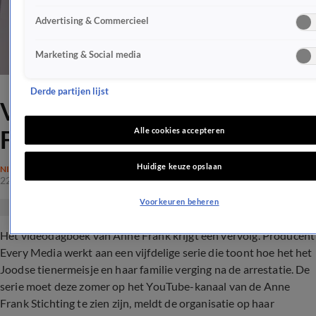
Advertising & Commercieel
Marketing & Social media
Derde partijen lijst
Videodagboek van Anne
Frank krijgt vervolg
Alle cookies accepteren
Huidige keuze opslaan
NIEUWS
22 mrt 2021, 07:49
Voorkeuren beheren
Het videodagboek van Anne Frank krijgt een vervolg. Producent
Every Media werkt aan een vijfdelige serie die toont hoe het het
Joodse tienermeisje en haar familie verging na de arrestatie. De
serie moet deze zomer op het YouTube-kanaal van de Anne
Frank Stichting te zien zijn, meldt de organisatie op haar