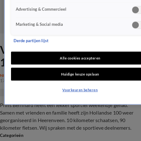
Advertising & Commercieel
Marketing & Social media
Derde partijen lijst
Vijfde editie van Hollandse
100 met prins Bernhard
Alle cookies accepteren
Huidige keuze opslaan
NIEUWS
17 mrt 2019, 23:53
Voorkeuren beheren
Prins Bernhard heeft een lekker sportief weekendje gehad.
Samen met vrienden en familie heeft zijn Hollandse 100 weer
georganiseerd in Heerenveen. 10 kilometer schaatsen, 90
kilometer fietsen. Wij spraken met de sportieve deelnemers.
Categorieën