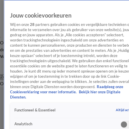
Jouw cookievoorkeuren
Wij en onze
28
partners gebruiken cookies en vergelijkbare technieken 
informatie te verzamelen over jou als gebruiker van onze website(s), jou
gedrag en jouw apparaten. Als je „Alle cookies accepteren” selecteert,
worden trackingtechnologieën ingeschakeld om onze advertenties en
Overzicht
Afleveringen
Tip
Entertainment
BN'ers
TV
Crime
Algemeen
content te kunnen personaliseren, onze producten en diensten te verbet
de redactie
Nieuwsbrief
en om de prestaties van advertenties en content te meten. Als je „Huidi
keuze opslaan” selecteert of je toestemming intrekt, worden deze
Volg Shownieuws
trackingtechnologieën uitgeschakeld. We gebruiken dan enkel functionel
essentiële cookies om de website goed te laten functioneren en veilig te
houden. Je kunt dit menu op ieder moment opnieuw openen om je keuzes
wijzigen of om je toestemming in te trekken door op de link Cookie-
Zoeken
instellingen onder aan de webpagina te klikken. Je selecties zullen overal
Overzicht
Entertainment
Spraakmakend
Reality
Crime
Video's
Afl
binnen onze Digitale Diensten worden doorgevoerd.
Raadpleeg onze
Cookieverklaring voor meer informatie.
Bekijk hier onze Digitale
Diensten.
Altijd ac
Functioneel & Essentieel
Analytisch