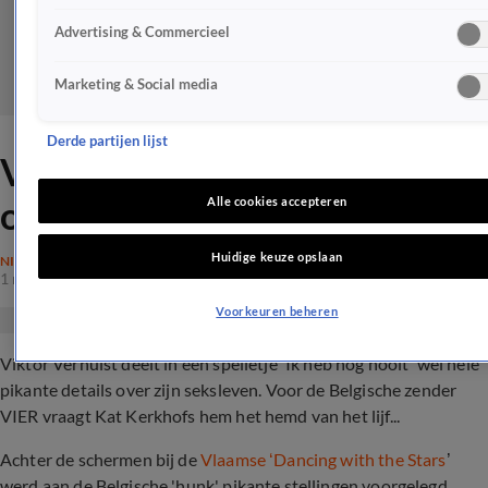
Advertising & Commercieel
Marketing & Social media
Derde partijen lijst
Viktor Verhulst erg
openhartig over seksleven
Alle cookies accepteren
Huidige keuze opslaan
NIEUWS
1 nov 2019, 11:20
Voorkeuren beheren
Viktor Verhulst deelt in een spelletje 'Ik heb nog nooit' wel hele
pikante details over zijn seksleven. Voor de Belgische zender
VIER vraagt Kat Kerkhofs hem het hemd van het lijf...
Achter de schermen bij de
Vlaamse ‘Dancing with the Stars
’
werd aan de Belgische 'hunk' pikante stellingen voorgelegd.