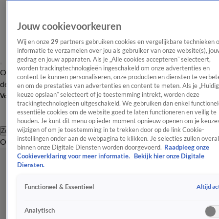
Jouw cookievoorkeuren
Wij en onze
29
partners gebruiken cookies en vergelijkbare technieken 
informatie te verzamelen over jou als gebruiker van onze website(s), jou
gedrag en jouw apparaten. Als je „Alle cookies accepteren” selecteert,
worden trackingtechnologieën ingeschakeld om onze advertenties en
Overzicht
Afleveringen
Tip
Entertainment
BN'ers
TV
Crime
Algemeen
content te kunnen personaliseren, onze producten en diensten te verbet
de redactie
Nieuwsbrief
en om de prestaties van advertenties en content te meten. Als je „Huidi
keuze opslaan” selecteert of je toestemming intrekt, worden deze
Volg Shownieuws
trackingtechnologieën uitgeschakeld. We gebruiken dan enkel functionel
essentiële cookies om de website goed te laten functioneren en veilig te
houden. Je kunt dit menu op ieder moment opnieuw openen om je keuzes
wijzigen of om je toestemming in te trekken door op de link Cookie-
Zoeken
instellingen onder aan de webpagina te klikken. Je selecties zullen overal
Overzicht
Entertainment
Spraakmakend
Reality
Crime
Video's
Afl
binnen onze Digitale Diensten worden doorgevoerd.
Raadpleeg onze
Cookieverklaring voor meer informatie.
Bekijk hier onze Digitale
Diensten.
Altijd ac
Functioneel & Essentieel
Analytisch