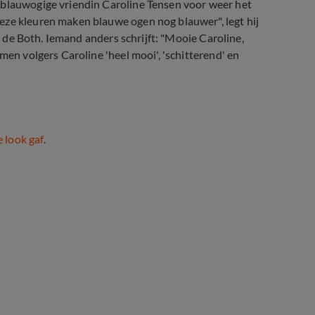
 blauwogige vriendin Caroline Tensen voor weer het
eze kleuren maken blauwe ogen nog blauwer", legt hij
je de Both. Iemand anders schrijft: "Mooie Caroline,
men volgers Caroline 'heel mooi', 'schitterend' en
 look gaf
.