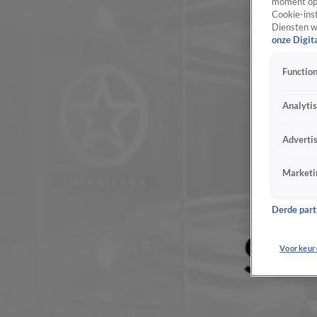
moment opn
Cookie-inst
Diensten w
onze Digit
Function
Analyti
Adverti
Marketi
Derde parti
Voorkeur