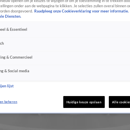
ieuw openen om je keuzes te wijzigen of om je toestemming in te trekken door
ellingen onder aan de webpagina te klikken. Je selecties zullen overal binnen o
orden doorgevoerd.
Raadpleeg onze Cookieverklaring voor meer informatie.
ale Diensten.
eel & Essentieel
sch
sing & Commercieel
ng & Social media
jen lijst
en beheren
Huidige keuze opslaan
Alle cookie