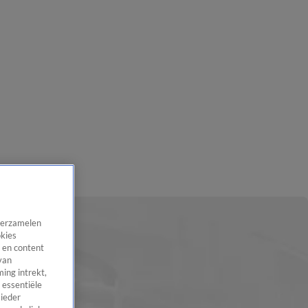
 verzamelen
okies
 en content
van
ing intrekt,
 essentiële
 ieder