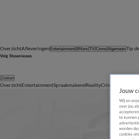
Overzicht
Afleveringen
Tip d
Entertainment
BN'ers
TV
Crime
Algemeen
Volg Shownieuws
Zoeken
Overzicht
Entertainment
Spraakmakend
Reality
Crime
Video's
Afl
Jouw c
Wij en onz
over jou al
accepteren
te kunnen 
advertentie
worden dez
cookies om 