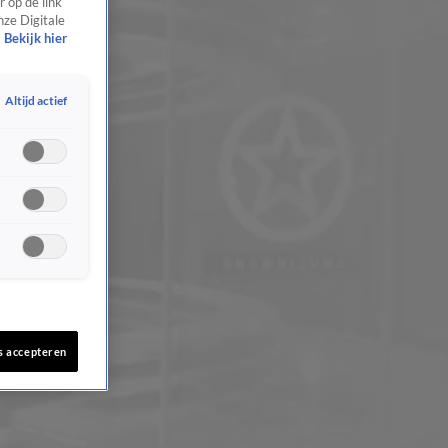
 op de link
nze Digitale
Bekijk hier
Altijd actief
s accepteren