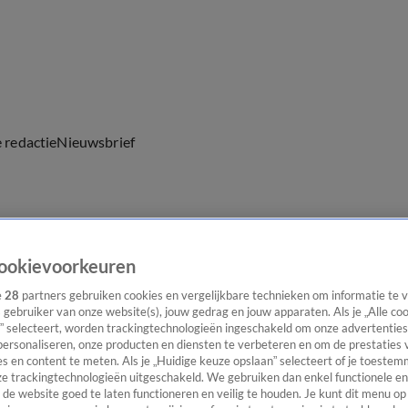
e redactie
Nieuwsbrief
everingen
ookievoorkeuren
e
28
partners gebruiken cookies en vergelijkbare technieken om informatie te
s gebruiker van onze website(s), jouw gedrag en jouw apparaten. Als je „Alle co
” selecteert, worden trackingtechnologieën ingeschakeld om onze advertenties
personaliseren, onze producten en diensten te verbeteren en om de prestaties 
s en content te meten. Als je „Huidige keuze opslaan” selecteert of je toestemm
e trackingtechnologieën uitgeschakeld. We gebruiken dan enkel functionele en
de website goed te laten functioneren en veilig te houden. Je kunt dit menu op