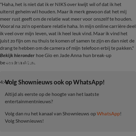
"Haha, het is niet dat ik er NIKS over kwijt wil of dat ik het
uiterst geheim wil houden. Maar ik merk gewoon dat het mij
meer rust geeft om de relatie wat meer voor onszelf te houden.
Vooral na zo'n openbare relatie haha. In mijn online carrière deel
ik veel over mijn leven, wat ik heel leuk vind. Maar ik vind het
juist zo fijn om nu thuis te komen of samen te zijn en dan niet de
drang te hebben om de camera of mijn telefoon erbij te pakken."
Bekijk hieronder
hoe Gio en Jade Anna hun break-up
Het is over en uit tussen Gio en Jade Anna
bekendmaakten.
‎Volg Shownieuws ook op WhatsApp!
4:40
Altijd als eerste op de hoogte van het laatste
entertainmentnieuws?
Volg dan nu het kanaal van Shownieuws op
WhatsApp
!
Volg Shownieuws!