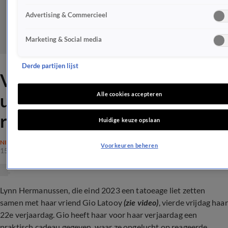
Advertising & Commercieel
Marketing & Social media
Derde partijen lijst
Vriendin Gio Latooy laat zich
uit: 'Dit gaat ons leven
Alle cookies accepteren
redden'
Huidige keuze opslaan
NIEUWS
Voorkeuren beheren
15 mrt 2024, 21:26
Lynn Hermanussen, die eind 2023 een tatoeage liet zetten
samen met haar vriend Gio Latooy
(zie video)
, vierde vrijdag haar
22e verjaardag. Gio heeft haar voor haar verjaardag een
praktisch cadeau gegeven, waar ze opgelucht op reageerde...