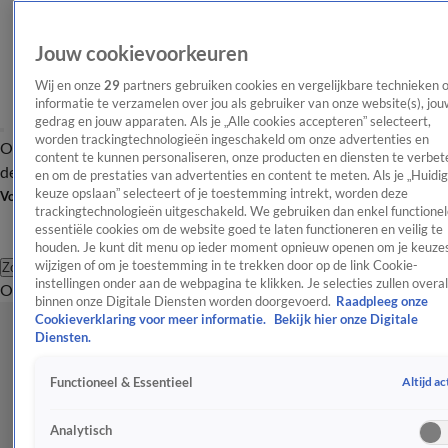
Jouw cookievoorkeuren
Wij en onze
29
partners gebruiken cookies en vergelijkbare technieken 
informatie te verzamelen over jou als gebruiker van onze website(s), jou
gedrag en jouw apparaten. Als je „Alle cookies accepteren” selecteert,
worden trackingtechnologieën ingeschakeld om onze advertenties en
Overzicht
Afleveringen
Tip
Entertainment
BN'ers
TV
Crime
Algemeen
content te kunnen personaliseren, onze producten en diensten te verbet
de redactie
Nieuwsbrief
en om de prestaties van advertenties en content te meten. Als je „Huidi
keuze opslaan” selecteert of je toestemming intrekt, worden deze
Volg Shownieuws
trackingtechnologieën uitgeschakeld. We gebruiken dan enkel functionel
essentiële cookies om de website goed te laten functioneren en veilig te
houden. Je kunt dit menu op ieder moment opnieuw openen om je keuzes
wijzigen of om je toestemming in te trekken door op de link Cookie-
Zoeken
instellingen onder aan de webpagina te klikken. Je selecties zullen overal
Overzicht
Entertainment
Spraakmakend
Reality
Crime
Video's
Afl
binnen onze Digitale Diensten worden doorgevoerd.
Raadpleeg onze
Cookieverklaring voor meer informatie.
Bekijk hier onze Digitale
Diensten.
Altijd ac
Functioneel & Essentieel
Analytisch