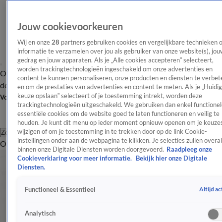
Jouw cookievoorkeuren
Wij en onze
28
partners gebruiken cookies en vergelijkbare technieken 
informatie te verzamelen over jou als gebruiker van onze website(s), jou
gedrag en jouw apparaten. Als je „Alle cookies accepteren” selecteert,
worden trackingtechnologieën ingeschakeld om onze advertenties en
Overzicht
Afleveringen
Tip
Entertainment
BN'ers
TV
Crime
Algemeen
content te kunnen personaliseren, onze producten en diensten te verbet
de redactie
Nieuwsbrief
en om de prestaties van advertenties en content te meten. Als je „Huidi
keuze opslaan” selecteert of je toestemming intrekt, worden deze
Volg Shownieuws
trackingtechnologieën uitgeschakeld. We gebruiken dan enkel functionel
essentiële cookies om de website goed te laten functioneren en veilig te
houden. Je kunt dit menu op ieder moment opnieuw openen om je keuzes
wijzigen of om je toestemming in te trekken door op de link Cookie-
Zoeken
instellingen onder aan de webpagina te klikken. Je selecties zullen overal
Overzicht
Entertainment
Spraakmakend
Reality
Crime
Video's
Afl
binnen onze Digitale Diensten worden doorgevoerd.
Raadpleeg onze
Cookieverklaring voor meer informatie.
Bekijk hier onze Digitale
Diensten.
Altijd ac
Functioneel & Essentieel
Analytisch