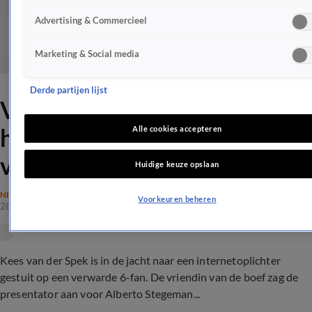
Advertising & Commercieel
Marketing & Social media
Derde partijen lijst
Vriendin oplichter maakt
hilarische blunder bij Kees
Alle cookies accepteren
van der Spek
Huidige keuze opslaan
NIEUWS
Voorkeuren beheren
28 okt 2018, 22:17
Kees van der Spek is in de jacht naar een internetoplichter
gestuit op een verwarde 6-fan. De vriendin van de boef zag de
presentator aan voor Alberto Stegeman...