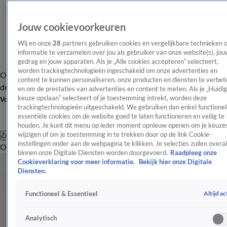
Jouw cookievoorkeuren
Wij en onze
28
partners gebruiken cookies en vergelijkbare technieken 
informatie te verzamelen over jou als gebruiker van onze website(s), jou
gedrag en jouw apparaten. Als je „Alle cookies accepteren” selecteert,
worden trackingtechnologieën ingeschakeld om onze advertenties en
Overzicht
Afleveringen
Tip
Entertainment
BN'ers
TV
Crime
Algemeen
content te kunnen personaliseren, onze producten en diensten te verbet
de redactie
Nieuwsbrief
en om de prestaties van advertenties en content te meten. Als je „Huidi
keuze opslaan” selecteert of je toestemming intrekt, worden deze
Volg Shownieuws
trackingtechnologieën uitgeschakeld. We gebruiken dan enkel functionel
essentiële cookies om de website goed te laten functioneren en veilig te
houden. Je kunt dit menu op ieder moment opnieuw openen om je keuzes
wijzigen of om je toestemming in te trekken door op de link Cookie-
Zoeken
instellingen onder aan de webpagina te klikken. Je selecties zullen overal
Overzicht
Entertainment
Spraakmakend
Reality
Crime
Video's
Afl
binnen onze Digitale Diensten worden doorgevoerd.
Raadpleeg onze
Cookieverklaring voor meer informatie.
Bekijk hier onze Digitale
Diensten.
Altijd ac
Functioneel & Essentieel
Analytisch