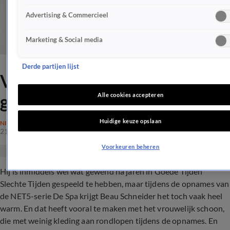
Advertising & Commercieel
Marketing & Social media
Derde partijen lijst
Vrijgezelle Beau Schneider
geniet van mooie vrouwen
Alle cookies accepteren
Huidige keuze opslaan
NIEUWS
21 okt 2017, 21:57
Voorkeuren beheren
Hij is inmiddels wel wat gewend na jaren in Goede Tijden
Slechte Tijden gespeeld te hebben, maar tijdens de opnames van
de NET5-serie De Spa krijgt Beau Schneider het toch vaak heel
warm. En dat heeft vooral te maken met het vrouwelijk schoon,
die met weinig kleding aan rondlopen tijdens de opnames. En