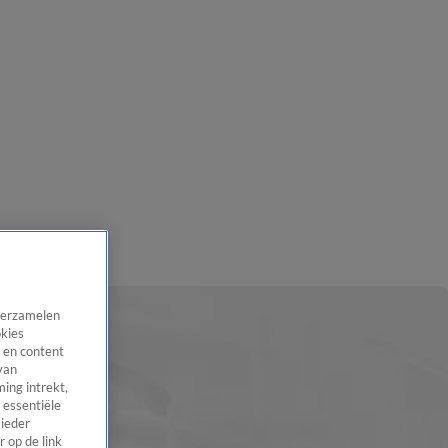
 verzamelen
okies
 en content
van
ing intrekt,
 essentiële
 ieder
 op de link