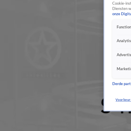
Cookie-inst
Diensten w
onze Digit
Function
Analyti
Adverti
Marketi
Derde parti
Voorkeur