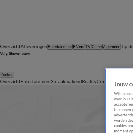
Overzicht
Afleveringen
Tip d
Entertainment
BN'ers
TV
Crime
Algemeen
Volg Shownieuws
Zoeken
Overzicht
Entertainment
Spraakmakend
Reality
Crime
Video's
Afl
Jouw c
Wij en onz
over jou al
accepteren
te kunnen 
advertentie
worden dez
cookies om 
moment opn