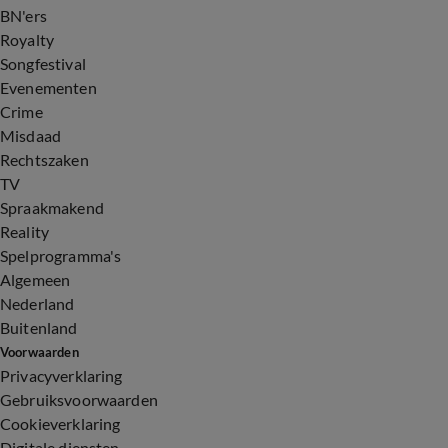
BN'ers
Royalty
Songfestival
Evenementen
Crime
Misdaad
Rechtszaken
TV
Spraakmakend
Reality
Spelprogramma's
Algemeen
Nederland
Buitenland
Voorwaarden
Privacyverklaring
Gebruiksvoorwaarden
Cookieverklaring
Digitale diensten