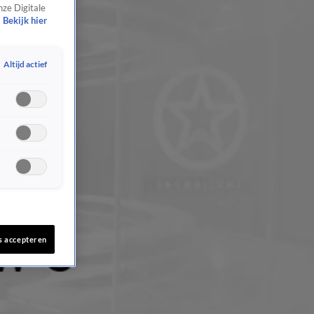
nze Digitale
Bekijk hier
Altijd actief
s accepteren