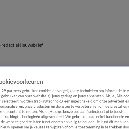
e redactie
Nieuwsbrief
everingen
ookievoorkeuren
e
29
partners gebruiken cookies en vergelijkbare technieken om informatie te
s gebruiker van onze website(s), jouw gedrag en jouw apparaten. Als je „Alle co
” selecteert, worden trackingtechnologieën ingeschakeld om onze advertenties
personaliseren, onze producten en diensten te verbeteren en om de prestaties 
s en content te meten. Als je „Huidige keuze opslaan” selecteert of je toestemm
e trackingtechnologieën uitgeschakeld. We gebruiken dan enkel functionele en
de website goed te laten functioneren en veilig te houden. Je kunt dit menu op
ieuw openen om je keuzes te wijzigen of om je toestemming in te trekken door