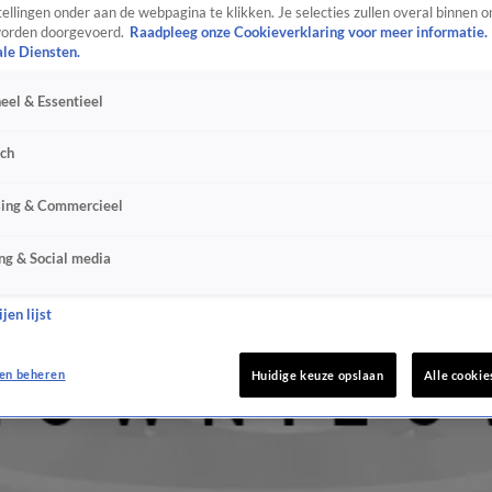
ellingen onder aan de webpagina te klikken. Je selecties zullen overal binnen o
orden doorgevoerd.
Raadpleeg onze Cookieverklaring voor meer informatie.
ale Diensten.
eel & Essentieel
sch
sing & Commercieel
ng & Social media
jen lijst
en beheren
Huidige keuze opslaan
Alle cookie