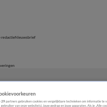
e redactie
Nieuwsbrief
everingen
ookievoorkeuren
e
29
partners gebruiken cookies en vergelijkbare technieken om informatie te
s gebruiker van onze website(s), jouw gedrag en jouw apparaten. Als je „Alle co