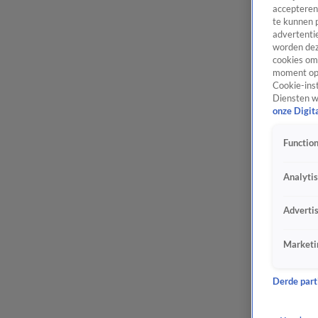
accepteren
te kunnen 
advertentie
worden dez
cookies om 
moment opn
Cookie-inst
Diensten w
onze Digit
Function
Analyti
Adverti
Marketi
Derde parti