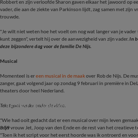
Robbert en zijn verloofde Sharon gaven elkaar het jawoord op ee
vader, die aan de ziekte van Parkinson lijdt, zag samen met zijn
trouwde.
"Je wilt niet weten hoe het voelt om nog wat langer van je vader
kunt zeggen", vertelt hij over de aanwezigheid van zijn vader.
In 
deze bijzondere dag voor de familie De Nijs.
Musical
Momenteel is er
een musical in de maak
over Rob de Nijs. De mus
zanger, gaat volgend jaar op zondag 9 februari in première in D
theaters door heel Nederland.
Grootse musical over Rob de Nijs in de maak
Tekst gaat verder onder de video.
"Wie had ooit gedacht dat er een musical over mijn leven gemaa
3:59
mijn vrouw Jet, Joop van den Ende en de rest van het creatieve t
"Toen ik het script voor het eerst hoorde was ik ontroerd en voor