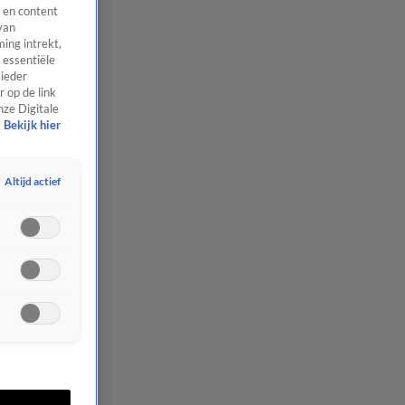
 en content
van
ing intrekt,
 essentiële
 ieder
 op de link
nze Digitale
Bekijk hier
Altijd actief