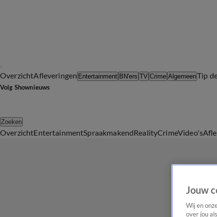
Overzicht
Afleveringen
Tip d
Entertainment
BN'ers
TV
Crime
Algemeen
Volg Shownieuws
Zoeken
Overzicht
Entertainment
Spraakmakend
Reality
Crime
Video's
Afl
Jouw c
Wij en onz
over jou al