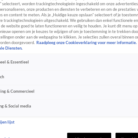
” selecteert, worden trackingtechnologieën ingeschakeld om onze advertenties
personaliseren, onze producten en diensten te verbeteren en om de prestaties 
s en content te meten. Als je „Huidige keuze opslaan” selecteert of je toestemm
e trackingtechnologieën uitgeschakeld. We gebruiken dan enkel functionele en
de website goed te laten functioneren en veilig te houden. Je kunt dit menu op
ieuw openen om je keuzes te wijzigen of om je toestemming in te trekken door
ellingen onder aan de webpagina te klikken. Je selecties zullen overal binnen o
orden doorgevoerd.
Raadpleeg onze Cookieverklaring voor meer informatie.
ale Diensten.
eel & Essentieel
sch
sing & Commercieel
ng & Social media
jen lijst