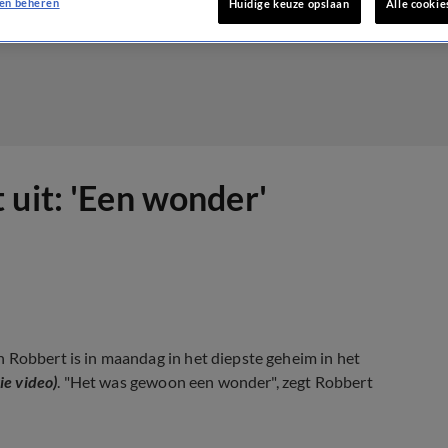
en beheren
Huidige keuze opslaan
Alle cookie
 uit: 'Een wonder'
 Robbert is in maandag in het diepste geheim in het
zie video)
. "Het was gewoon een wonder", zegt Robbert