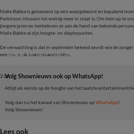
Malle Babbe is gebaseerd op een waargebeurd en bepalend momen
Parkinson intussen tot weinig meer in staat is. Om hem op te vro
jongere jaren en herbeleven ze aan de hand van bekende persona
Malle Babbe al zijn hoogte- en dieptepunten.
De verwachting is dat in september bekend wordt wie de zanger 
Albert Verlinde verklapt informatie over musica
een naam,
zie onderstaande video.
‎Volg Shownieuws ook op WhatsApp!
2:28
Altijd als eerste op de hoogte van het laatste entertainmentn
Volg dan nu het kanaal van Shownieuws op
WhatsApp
!
Volg Shownieuws!
Lees ook