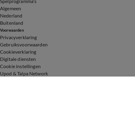
Spelprogramma's
Algemeen
Nederland
Buitenland
Voorwaarden
Privacyverklaring
Gebruiksvoorwaarden
Cookieverklaring
Digitale diensten
Cookie instellingen
Upod & Talpa Network
Adverteren
Vacatures
Publieksservice
Toegankelijkheid
Over ons
Neem contact op
+31 (0)6 - 549 628 21
show@talpanetwork.com