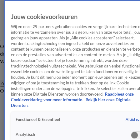
Jouw cookievoorkeuren
Wij en onze
29
partners gebruiken cookies en vergelijkbare technieken 
informatie te verzamelen over jou als gebruiker van onze website(s), jou
gedrag en jouw apparaten. Als je „Alle cookies accepteren” selecteert,
worden trackingtechnologieën ingeschakeld om onze advertenties en
Overzicht
Afleveringen
Tip
Entertainment
BN'ers
TV
Crime
Algemeen
content te kunnen personaliseren, onze producten en diensten te verbet
de redactie
Nieuwsbrief
en om de prestaties van advertenties en content te meten. Als je „Huidi
keuze opslaan” selecteert of je toestemming intrekt, worden deze
Volg Shownieuws
trackingtechnologieën uitgeschakeld. We gebruiken dan enkel functionel
essentiële cookies om de website goed te laten functioneren en veilig te
houden. Je kunt dit menu op ieder moment opnieuw openen om je keuzes
wijzigen of om je toestemming in te trekken door op de link Cookie-
Zoeken
instellingen onder aan de webpagina te klikken. Je selecties zullen overal
Overzicht
Entertainment
Spraakmakend
Reality
Crime
Video's
Afl
binnen onze Digitale Diensten worden doorgevoerd.
Raadpleeg onze
Cookieverklaring voor meer informatie.
Bekijk hier onze Digitale
Diensten.
Altijd ac
Functioneel & Essentieel
Analytisch