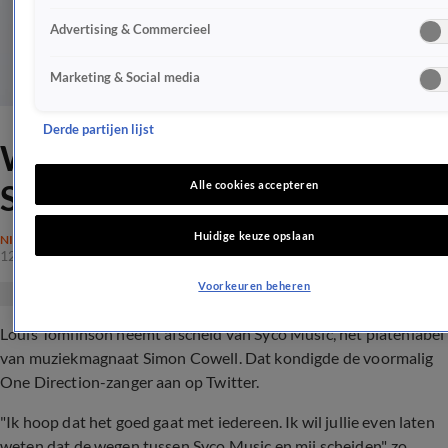
Advertising & Commercieel
Marketing & Social media
Derde partijen lijst
Wegen Louis Tomlinson en
Simon Cowell scheiden
Alle cookies accepteren
Huidige keuze opslaan
NIEUWS
12 juli 2020, 14:49
Voorkeuren beheren
Louis Tomlinson neemt afscheid van Syco Music, het platenlabel
van muziekmagnaat Simon Cowell. Dat kondigde de voormalig
One Direction-zanger aan op Twitter.
"Ik hoop dat het goed gaat met iedereen. Ik wil jullie even laten
weten dat de wegen tussen Syco Music en mij scheiden", zo