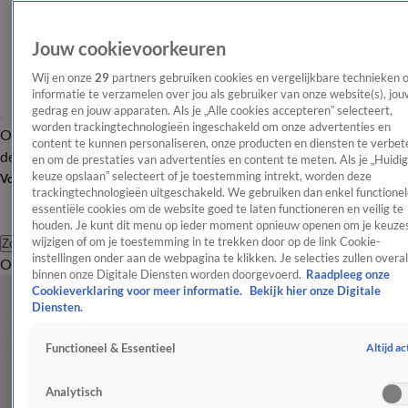
Jouw cookievoorkeuren
Wij en onze
29
partners gebruiken cookies en vergelijkbare technieken 
informatie te verzamelen over jou als gebruiker van onze website(s), jou
gedrag en jouw apparaten. Als je „Alle cookies accepteren” selecteert,
worden trackingtechnologieën ingeschakeld om onze advertenties en
Overzicht
Afleveringen
Tip
Entertainment
BN'ers
TV
Crime
Algemeen
content te kunnen personaliseren, onze producten en diensten te verbet
de redactie
Nieuwsbrief
en om de prestaties van advertenties en content te meten. Als je „Huidi
keuze opslaan” selecteert of je toestemming intrekt, worden deze
Volg Shownieuws
trackingtechnologieën uitgeschakeld. We gebruiken dan enkel functionel
essentiële cookies om de website goed te laten functioneren en veilig te
houden. Je kunt dit menu op ieder moment opnieuw openen om je keuzes
wijzigen of om je toestemming in te trekken door op de link Cookie-
Zoeken
instellingen onder aan de webpagina te klikken. Je selecties zullen overal
Overzicht
Entertainment
Spraakmakend
Reality
Crime
Video's
Afl
binnen onze Digitale Diensten worden doorgevoerd.
Raadpleeg onze
Cookieverklaring voor meer informatie.
Bekijk hier onze Digitale
Diensten.
Altijd ac
Functioneel & Essentieel
Analytisch