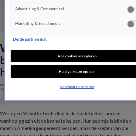
Advertising & Commercieel
Marketing & Social media
Derde partijen lijst
Wes en Yo tasten diep in de
buidel om wanhopig gezin te
Alle cookies accepteren
helpen
Huidige keuze opslaan
NIEUWS
Voorkeuren beheren
27 okt 2017, 18:35
Wesley en Yolanthe heeft diep in de buidel getast om een
wanhopig gezin uit de brand te helpen. Hun zoontje is blind en
moet in Amerika geopereerd worden, maar de kosten van die
operatie zijn voor de ouders van het jochie niet te betalen.