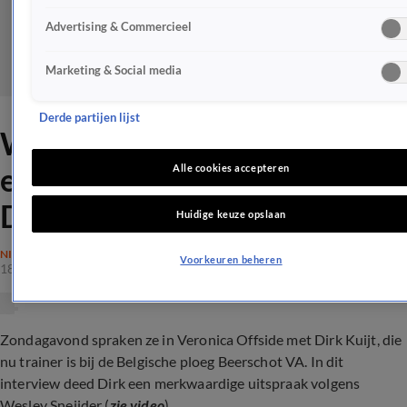
Advertising & Commercieel
Marketing & Social media
Derde partijen lijst
Wesley Sneijder is het niet
eens met de uitspraken van
Alle cookies accepteren
Dirk Kuijt
Huidige keuze opslaan
NIEUWS
Voorkeuren beheren
18 mrt 2024, 15:53
Zondagavond spraken ze in Veronica Offside met Dirk Kuijt, die
nu trainer is bij de Belgische ploeg Beerschot VA. In dit
interview deed Dirk een merkwaardige uitspraak volgens
Wesley Sneijder (
zie video
)...