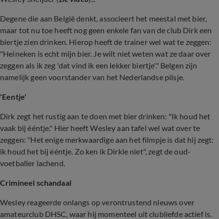
Degene die aan België denkt, associeert het meestal met bier,
maar tot nu toe heeft nog geen enkele fan van de club Dirk een
biertje zien drinken. Hierop heeft de trainer wel wat te zeggen:
"Heineken is echt mijn bier. Je wilt niet weten wat ze daar over
zeggen als ik zeg 'dat vind ik een lekker biertje'." Belgen zijn
namelijk geen voorstander van het Nederlandse pilsje.
'Eentje'
Dirk zegt het rustig aan te doen met bier drinken: "Ik houd het
vaak bij ééntje." Hier heeft Wesley aan tafel wel wat over te
zeggen: "Het enige merkwaardige aan het filmpje is dat hij zegt:
ik houd het bij ééntje. Zo ken ik Dirkie niet", zegt de oud-
voetballer lachend.
Crimineel schandaal
Wesley reageerde onlangs op verontrustend nieuws over
amateurclub DHSC, waar hij momenteel uit clubliefde actief is.