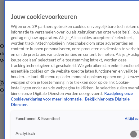
Jouw cookievoorkeuren
Wij en onze
29
partners gebruiken cookies en vergelijkbare technieken 
informatie te verzamelen over jou als gebruiker van onze website(s), jou
gedrag en jouw apparaten. Als je „Alle cookies accepteren” selecteert,
worden trackingtechnologieën ingeschakeld om onze advertenties en
Overzicht
Afleveringen
Tip
Entertainment
BN'ers
TV
Crime
Algemeen
content te kunnen personaliseren, onze producten en diensten te verbet
de redactie
Nieuwsbrief
en om de prestaties van advertenties en content te meten. Als je „Huidi
keuze opslaan” selecteert of je toestemming intrekt, worden deze
Volg Shownieuws
trackingtechnologieën uitgeschakeld. We gebruiken dan enkel functionel
essentiële cookies om de website goed te laten functioneren en veilig te
houden. Je kunt dit menu op ieder moment opnieuw openen om je keuzes
wijzigen of om je toestemming in te trekken door op de link Cookie-
Zoeken
instellingen onder aan de webpagina te klikken. Je selecties zullen overal
Overzicht
Entertainment
Spraakmakend
Reality
Crime
Video's
Afl
binnen onze Digitale Diensten worden doorgevoerd.
Raadpleeg onze
Cookieverklaring voor meer informatie.
Bekijk hier onze Digitale
Diensten.
Altijd ac
Functioneel & Essentieel
Analytisch