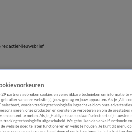
e redactie
Nieuwsbrief
everingen
ookievoorkeuren
e
29
partners gebruiken cookies en vergelijkbare technieken om informatie te
s gebruiker van onze website(s), jouw gedrag en jouw apparaten. Als je „Alle co
” selecteert, worden trackingtechnologieën ingeschakeld om onze advertenties
personaliseren, onze producten en diensten te verbeteren en om de prestaties 
s en content te meten. Als je „Huidige keuze opslaan” selecteert of je toestemm
e trackingtechnologieën uitgeschakeld. We gebruiken dan enkel functionele en
de website goed te laten functioneren en veilig te houden. Je kunt dit menu op
ieuw openen om je keuzes te wijzigen of om je toestemming in te trekken door