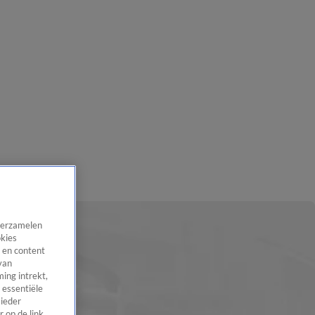
 verzamelen
okies
 en content
van
ing intrekt,
 essentiële
 ieder
 op de link