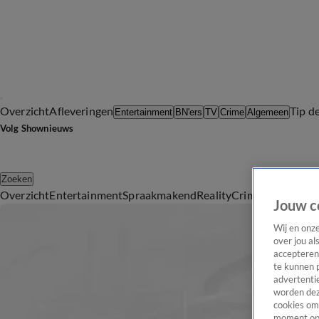
Overzicht
Afleveringen
Tip d
Entertainment
BN'ers
TV
Crime
Algemeen
Volg Shownieuws
Zoeken
Overzicht
Entertainment
Spraakmakend
Reality
Crime
Video's
Afl
Jouw c
Wij en onz
over jou al
accepteren
te kunnen 
advertentie
worden dez
cookies om 
moment opn