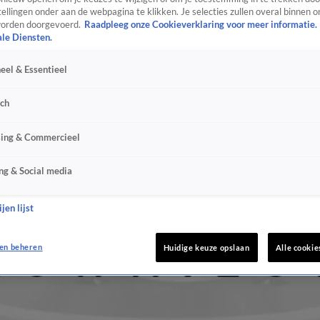
ellingen onder aan de webpagina te klikken. Je selecties zullen overal binnen o
orden doorgevoerd.
Raadpleeg onze Cookieverklaring voor meer informatie.
ale Diensten.
eel & Essentieel
sch
sing & Commercieel
ng & Social media
jen lijst
en beheren
Huidige keuze opslaan
Alle cookie