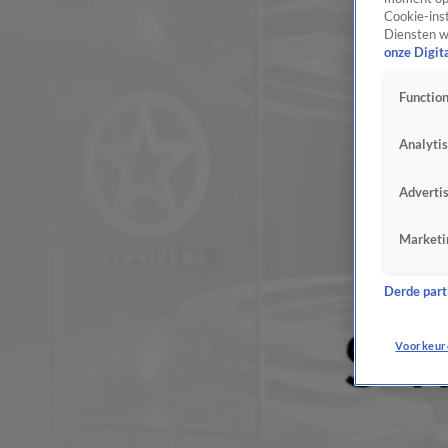
Cookie-inst
Diensten w
onze Digit
Function
Analyti
Adverti
Marketi
Derde parti
Voorkeur