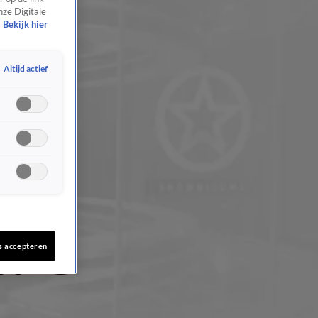
nze Digitale
Bekijk hier
Altijd actief
s accepteren