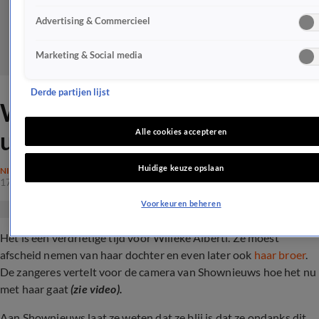
Advertising & Commercieel
Marketing & Social media
Derde partijen lijst
Willeke Alberti spreekt zich
uit over groot verlies
Alle cookies accepteren
Huidige keuze opslaan
NIEUWS
17 jan 2024, 22:44
Voorkeuren beheren
Het is een verdrietige tijd voor Willeke Alberti. Ze moest
afscheid nemen van haar dochter en even later ook
haar broer
.
De zangeres vertelt voor de camera van Shownieuws hoe het nu
met haar gaat
(zie video).
Aan Shownieuws laat ze weten dat ze blij is dat ze ondanks dit