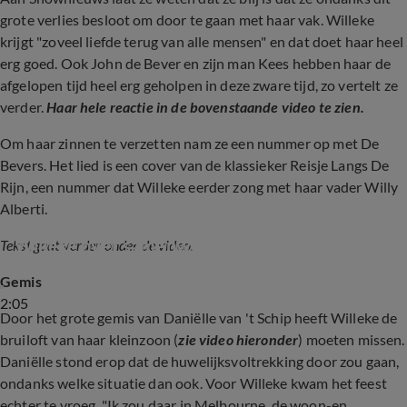
grote verlies besloot om door te gaan met haar vak. Willeke
krijgt "zoveel liefde terug van alle mensen" en dat doet haar heel
erg goed. Ook John de Bever en zijn man Kees hebben haar de
afgelopen tijd heel erg geholpen in deze zware tijd, zo vertelt ze
verder.
Haar hele reactie in de bovenstaande video te zien.
Om haar zinnen te verzetten nam ze een nummer op met De
Bevers. Het lied is een cover van de klassieker Reisje Langs De
Rijn, een nummer dat Willeke eerder zong met haar vader Willy
Alberti.
Willeke over samenwerking met De Bevers
Tekst gaat verder onder de video.
Gemis
2:05
Door het grote gemis van Daniëlle van 't Schip heeft Willeke de
bruiloft van haar kleinzoon (
zie video hieronder
) moeten missen.
Daniëlle stond erop dat de huwelijksvoltrekking door zou gaan,
ondanks welke situatie dan ook. Voor Willeke kwam het feest
echter te vroeg. "Ik zou daar in Melbourne, de woon-en