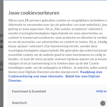
Jouw cookievoorkeuren
Wij en onze
29
partners gebruiken cookies en vergelijkbare technieken 
informatie te verzamelen over jou als gebruiker van onze website(s), jou
gedrag en jouw apparaten. Als je „Alle cookies accepteren” selecteert,
worden trackingtechnologieën ingeschakeld om onze advertenties en
Overzicht
Afleveringen
Tip
Entertainment
BN'ers
TV
Crime
Algemeen
content te kunnen personaliseren, onze producten en diensten te verbet
de redactie
Nieuwsbrief
en om de prestaties van advertenties en content te meten. Als je „Huidi
keuze opslaan” selecteert of je toestemming intrekt, worden deze
Volg Shownieuws
trackingtechnologieën uitgeschakeld. We gebruiken dan enkel functionel
essentiële cookies om de website goed te laten functioneren en veilig te
houden. Je kunt dit menu op ieder moment opnieuw openen om je keuzes
wijzigen of om je toestemming in te trekken door op de link Cookie-
Zoeken
instellingen onder aan de webpagina te klikken. Je selecties zullen overal
Overzicht
Entertainment
Spraakmakend
Reality
Crime
Video's
Afl
binnen onze Digitale Diensten worden doorgevoerd.
Raadpleeg onze
Cookieverklaring voor meer informatie.
Bekijk hier onze Digitale
Diensten.
Altijd ac
Functioneel & Essentieel
Analytisch