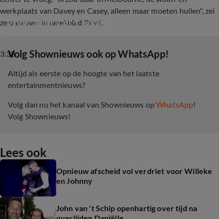
werkplaats van Davey en Casey, alleen maar moeten huilen", zei
Zoon John van 't Schip getrouwd
ze daarover in weekblad Privé.
‎Volg Shownieuws ook op WhatsApp!
3:38
Altijd als eerste op de hoogte van het laatste
entertainmentnieuws?
Volg dan nu het kanaal van Shownieuws op
WhatsApp
!
Volg Shownieuws!
Lees ook
Opnieuw afscheid vol verdriet voor Willeke
en Johnny
John van 't Schip openhartig over tijd na
overlijden Daniëlle