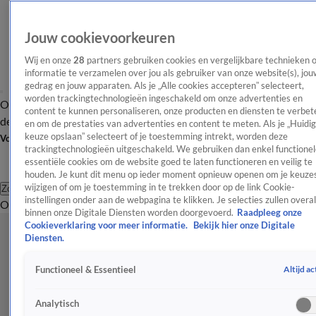
Jouw cookievoorkeuren
Wij en onze
28
partners gebruiken cookies en vergelijkbare technieken 
informatie te verzamelen over jou als gebruiker van onze website(s), jou
gedrag en jouw apparaten. Als je „Alle cookies accepteren” selecteert,
worden trackingtechnologieën ingeschakeld om onze advertenties en
Overzicht
Afleveringen
Tip
Entertainment
BN'ers
TV
Crime
Algemeen
content te kunnen personaliseren, onze producten en diensten te verbet
de redactie
Nieuwsbrief
en om de prestaties van advertenties en content te meten. Als je „Huidi
keuze opslaan” selecteert of je toestemming intrekt, worden deze
Volg Shownieuws
trackingtechnologieën uitgeschakeld. We gebruiken dan enkel functionel
essentiële cookies om de website goed te laten functioneren en veilig te
houden. Je kunt dit menu op ieder moment opnieuw openen om je keuzes
wijzigen of om je toestemming in te trekken door op de link Cookie-
Zoeken
instellingen onder aan de webpagina te klikken. Je selecties zullen overal
Overzicht
Entertainment
Spraakmakend
Reality
Crime
Video's
Afl
binnen onze Digitale Diensten worden doorgevoerd.
Raadpleeg onze
Cookieverklaring voor meer informatie.
Bekijk hier onze Digitale
Diensten.
Altijd ac
Functioneel & Essentieel
Analytisch