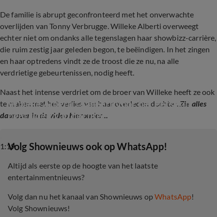
De familie is abrupt geconfronteerd met het onverwachte
overlijden van Tonny Verbrugge. Willeke Alberti overweegt
echter niet om ondanks alle tegenslagen haar showbizz-carrière,
die ruim zestig jaar geleden begon, te beëindigen. In het zingen
en haar optredens vindt ze de troost die ze nu, na alle
verdrietige gebeurtenissen, nodig heeft.
Naast het intense verdriet om de broer van Willeke heeft ze ook
Willeke Alberti reageert voor het eerst op 
te maken met het verlies van haar overleden dochter.
Zie alles
overlijden van dochter Danielle
daarover in de video hieronder...
‎Volg Shownieuws ook op WhatsApp!
1:19
Altijd als eerste op de hoogte van het laatste
entertainmentnieuws?
Volg dan nu het kanaal van Shownieuws op
WhatsApp
!
Volg Shownieuws!