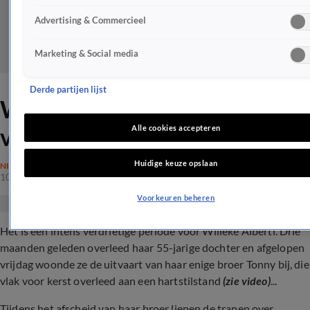
Advertising & Commercieel
Marketing & Social media
Derde partijen lijst
Willeke Alberti kapot van
verdriet: 'Vreselijke tijd'
Alle cookies accepteren
Huidige keuze opslaan
NIEUWS
10 jan 2024, 16:13
Voorkeuren beheren
Het is een intens verdrietige periode voor Willeke Alberti. Drie
maanden geleden overleed haar 55-jarige dochter en afgelopen
vrijdag woonde ze de uitvaart van haar enige broer Tonny bij, die
vlak voor kerst overleed aan een hartstilstand
(zie video)
...
Tijdens het afscheid van haar broer liepen de tranen over