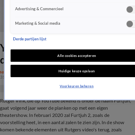
Advertising & Commercieel
Marketing & Social media
Derde partijen lijst
YouTuber Rutger Vink gaat
de planken weer op
Alle cookies accepteren
Huidige keuze opslaan
NIEUWS
31 okt 2019, 16:33
Voorkeuren beheren
Rutger Vink, die op YouTube bekend is onder de naam Furtjuh,
gaat volgend jaar weer de planken op met een eigen
theatershow. In februari 2020 zal Furtjuh 2, zoals de
voorstelling heet, in een aantal zalen te zien zijn. In de show
komen bekende elementen uit Rutgers video's terug, zoals