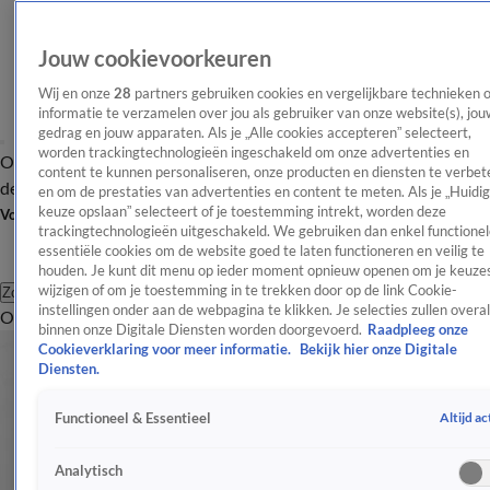
Jouw cookievoorkeuren
Wij en onze
28
partners gebruiken cookies en vergelijkbare technieken 
informatie te verzamelen over jou als gebruiker van onze website(s), jou
gedrag en jouw apparaten. Als je „Alle cookies accepteren” selecteert,
worden trackingtechnologieën ingeschakeld om onze advertenties en
Overzicht
Afleveringen
Tip
Entertainment
BN'ers
TV
Crime
Algemeen
content te kunnen personaliseren, onze producten en diensten te verbet
de redactie
Nieuwsbrief
en om de prestaties van advertenties en content te meten. Als je „Huidi
keuze opslaan” selecteert of je toestemming intrekt, worden deze
Volg Shownieuws
trackingtechnologieën uitgeschakeld. We gebruiken dan enkel functionel
essentiële cookies om de website goed te laten functioneren en veilig te
houden. Je kunt dit menu op ieder moment opnieuw openen om je keuzes
wijzigen of om je toestemming in te trekken door op de link Cookie-
Zoeken
instellingen onder aan de webpagina te klikken. Je selecties zullen overal
Overzicht
Entertainment
Spraakmakend
Reality
Crime
Video's
Afl
binnen onze Digitale Diensten worden doorgevoerd.
Raadpleeg onze
Cookieverklaring voor meer informatie.
Bekijk hier onze Digitale
Diensten.
Altijd ac
Functioneel & Essentieel
Analytisch