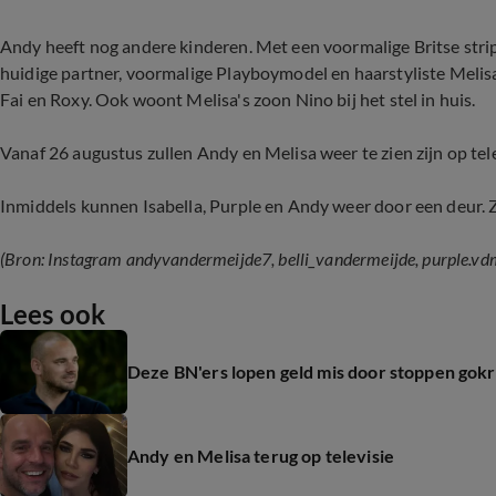
Andy heeft nog andere kinderen. Met een voormalige Britse strip
huidige partner, voormalige Playboymodel en haarstyliste Melisa 
Fai en Roxy. Ook woont Melisa's zoon Nino bij het stel in huis.
Vanaf 26 augustus zullen Andy en Melisa weer te zien zijn op tele
Inmiddels kunnen Isabella, Purple en Andy weer door een deur. Zo
(Bron: Instagram andyvandermeijde7, belli_vandermeijde, purple.vd
Lees ook
Deze BN'ers lopen geld mis door stoppen gok
Andy en Melisa terug op televisie