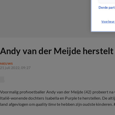
Derde parti
Voorkeur
Andy van der Meijde herstelt c
NIEUWS
21 juli 2022, 09:27
Voormalig profvoetballer Andy van der Meijde (42) probeert na ve
Italië-wonende dochters Isabella en Purple te herstellen. De alti
land afgevlogen om
quality time
te hebben zijn oudste kinderen.