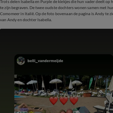
Trots delen Isabella en Purple de kiekjes die hun vader deelt op h
te zijn begraven. De twee oudste dochters wonen samen met hun
Comomeer in Italië. Op de foto bovenaan de pagina is Andy te zie
van Andy en dochter Isabella.