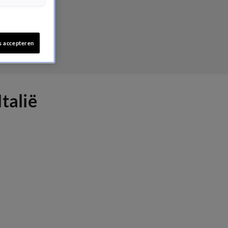
s accepteren
talië