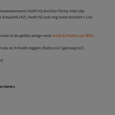
teasedanseres heeft hij dochter Dolce. Met zijn
Schaufeli (42), heeft hij ook nog twee dochters: Lily
visie in de gelijknamige serie
Andy & Melisa op SBS6
.
als ze in Italië zeggen:
Basta così!
(genoeg zo!).
m)
reclames