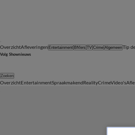
Overzicht
Afleveringen
Tip d
Entertainment
BN'ers
TV
Crime
Algemeen
Volg Shownieuws
Zoeken
Overzicht
Entertainment
Spraakmakend
Reality
Crime
Video's
Afl