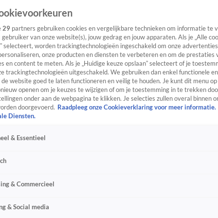
ookievoorkeuren
e
29
partners gebruiken cookies en vergelijkbare technieken om informatie te
s gebruiker van onze website(s), jouw gedrag en jouw apparaten. Als je „Alle co
” selecteert, worden trackingtechnologieën ingeschakeld om onze advertenties
personaliseren, onze producten en diensten te verbeteren en om de prestaties 
s en content te meten. Als je „Huidige keuze opslaan” selecteert of je toestemm
e trackingtechnologieën uitgeschakeld. We gebruiken dan enkel functionele en
de website goed te laten functioneren en veilig te houden. Je kunt dit menu op
ieuw openen om je keuzes te wijzigen of om je toestemming in te trekken door
ellingen onder aan de webpagina te klikken. Je selecties zullen overal binnen o
orden doorgevoerd.
Raadpleeg onze Cookieverklaring voor meer informatie.
ale Diensten.
eel & Essentieel
sch
sing & Commercieel
ng & Social media