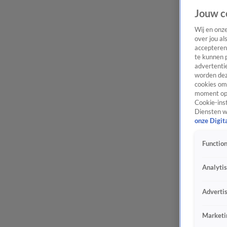
Jouw c
Wij en onz
over jou al
accepteren
te kunnen 
advertentie
worden dez
cookies om 
moment opn
Cookie-inst
Diensten w
onze Digit
Function
Analyti
Adverti
Marketi