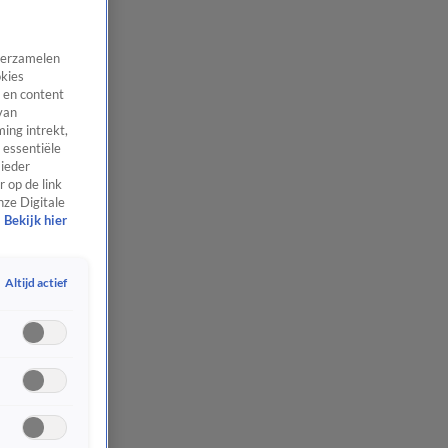
 verzamelen
okies
 en content
van
ing intrekt,
 essentiële
 ieder
 op de link
nze Digitale
Bekijk hier
Altijd actief