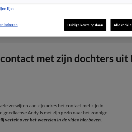
jen lijst
en beheren
Huidige keuze opslaan
Alle cookie
ontact met zijn dochters uit I
le verwijten aan zijn adres het contact met zijn in
jd goedlachse Andy is met zijn gezin naar het zonnige
Hij vertelt over het weerzien in de video hierboven.