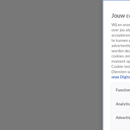
Jouw c
Wij en onz
over jou al
accepteren
te kunnen 
advertentie
worden dez
cookies om 
moment opn
Cookie-inst
Diensten w
onze Digit
Function
Analyti
Adverti