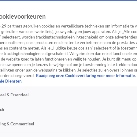
ookievoorkeuren
e
29
partners gebruiken cookies en vergelijkbare technieken om informatie te
s gebruiker van onze website(s), jouw gedrag en jouw apparaten. Als je „Alle co
” selecteert, worden trackingtechnologieën ingeschakeld om onze advertenties
personaliseren, onze producten en diensten te verbeteren en om de prestaties 
s en content te meten. Als je „Huidige keuze opslaan” selecteert of je toestemm
e trackingtechnologieën uitgeschakeld. We gebruiken dan enkel functionele en
de website goed te laten functioneren en veilig te houden. Je kunt dit menu op
ieuw openen om je keuzes te wijzigen of om je toestemming in te trekken door
ellingen onder aan de webpagina te klikken. Je selecties zullen overal binnen o
orden doorgevoerd.
Raadpleeg onze Cookieverklaring voor meer informatie.
ale Diensten.
eel & Essentieel
sch
sing & Commercieel