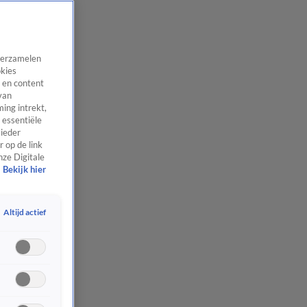
 verzamelen
okies
 en content
van
ing intrekt,
 essentiële
 ieder
 op de link
nze Digitale
Bekijk hier
Altijd actief