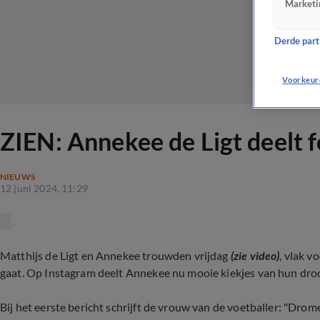
Marketi
Derde parti
Voorkeur
ZIEN: Annekee de Ligt deelt f
NIEUWS
12 juni 2024, 11:29
Matthijs de Ligt en Annekee trouwden vrijdag
(zie video)
, vlak 
gaat. Op Instagram deelt Annekee nu mooie kiekjes van hun droo
Bij het eerste bericht schrijft de vrouw van de voetballer: "Drome