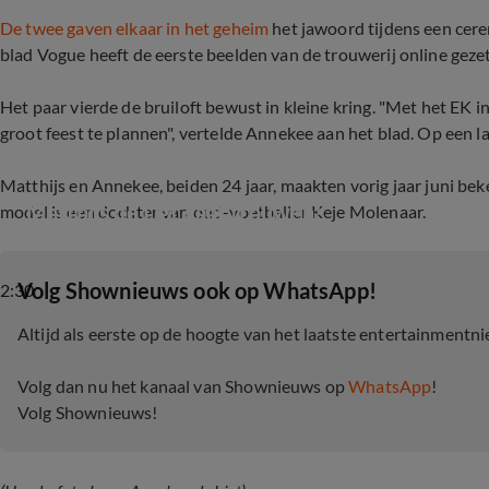
De twee gaven elkaar in het geheim
het jawoord tijdens een cere
blad Vogue heeft de eerste beelden van de trouwerij online gezet
Het paar vierde de bruiloft bewust in kleine kring. "Met het EK 
groot feest te plannen", vertelde Annekee aan het blad. Op een la
Matthijs en Annekee, beiden 24 jaar, maakten vorig jaar juni be
Matthijs de Ligt gaat trouwen!
model is een dochter van oud-voetballer Keje Molenaar.
‎Volg Shownieuws ook op WhatsApp!
2:30
Altijd als eerste op de hoogte van het laatste entertainmentn
Volg dan nu het kanaal van Shownieuws op
WhatsApp
!
Volg Shownieuws!