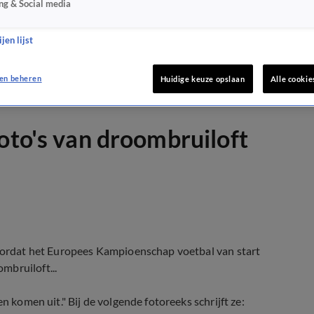
ng & Social media
jen lijst
en beheren
Huidige keuze opslaan
Alle cookie
oto's van droombruiloft
voordat het Europees Kampioenschap voetbal van start
mbruiloft...
n komen uit." Bij de volgende fotoreeks schrijft ze: