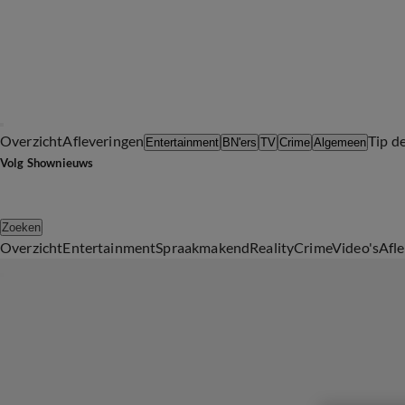
Overzicht
Afleveringen
Tip d
Entertainment
BN'ers
TV
Crime
Algemeen
Volg Shownieuws
Zoeken
Overzicht
Entertainment
Spraakmakend
Reality
Crime
Video's
Afl