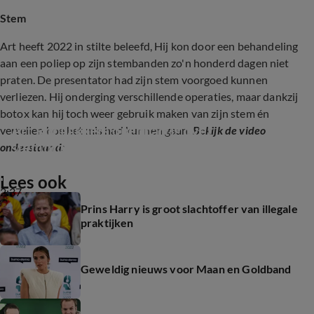
Stem
Art heeft 2022 in stilte beleefd, Hij kon door een behandeling
aan een poliep op zijn stembanden zo'n honderd dagen niet
praten. De presentator had zijn stem voorgoed kunnen
verliezen. Hij onderging verschillende operaties, maar dankzij
botox kan hij toch weer gebruik maken van zijn stem én
Art Rooijakkers openhartig over 
vertellen hoe het mis had kunnen gaan.
Bekijk de video
stemprobleem
onderstaand:
Lees ook
2:37
Prins Harry is groot slachtoffer van illegale
praktijken
Geweldig nieuws voor Maan en Goldband