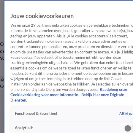
Jouw cookievoorkeuren
Wij en onze
29
partners gebruiken cookies en vergelijkbare technieken 
informatie te verzamelen over jou als gebruiker van onze website(s), jou
gedrag en jouw apparaten. Als je „Alle cookies accepteren” selecteert,
worden trackingtechnologieën ingeschakeld om onze advertenties en
Overzicht
Afleveringen
Tip
Entertainment
BN'ers
TV
Crime
Algemeen
content te kunnen personaliseren, onze producten en diensten te verbet
de redactie
Nieuwsbrief
en om de prestaties van advertenties en content te meten. Als je „Huidi
keuze opslaan” selecteert of je toestemming intrekt, worden deze
Volg Shownieuws
trackingtechnologieën uitgeschakeld. We gebruiken dan enkel functionel
essentiële cookies om de website goed te laten functioneren en veilig te
houden. Je kunt dit menu op ieder moment opnieuw openen om je keuzes
wijzigen of om je toestemming in te trekken door op de link Cookie-
Zoeken
instellingen onder aan de webpagina te klikken. Je selecties zullen overal
Overzicht
Entertainment
Spraakmakend
Reality
Crime
Video's
Afl
binnen onze Digitale Diensten worden doorgevoerd.
Raadpleeg onze
Cookieverklaring voor meer informatie.
Bekijk hier onze Digitale
Diensten.
Altijd ac
Functioneel & Essentieel
Analytisch