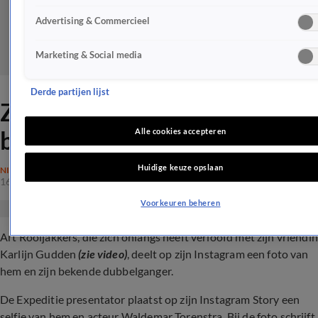
Advertising & Commercieel
Marketing & Social media
Derde partijen lijst
ZIEN: Art Rooijakkers en zijn
bekende dubbelganger!
Alle cookies accepteren
Huidige keuze opslaan
NIEUWS
16 dec 2023, 18:30
Voorkeuren beheren
Art Rooijakkers, die zich onlangs heeft verloofd met zijn vriendin
Karlijn Gudden
(zie video)
, deelt op zijn Instagram een foto van
hem en zijn bekende dubbelganger.
De Expeditie presentator plaatst op zijn Instagram Story een
selfie van hem en acteur Waldemar Torenstra. Bij de foto schrijft