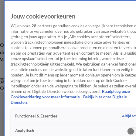
Jouw cookievoorkeuren
Wij en onze
28
partners gebruiken cookies en vergelijkbare technieken 
informatie te verzamelen over jou als gebruiker van onze website(s), jou
gedrag en jouw apparaten. Als je „Alle cookies accepteren” selecteert,
worden trackingtechnologieën ingeschakeld om onze advertenties en
Overzicht
Afleveringen
Tip
Entertainment
BN'ers
TV
Crime
Algemeen
content te kunnen personaliseren, onze producten en diensten te verbet
de redactie
Nieuwsbrief
en om de prestaties van advertenties en content te meten. Als je „Huidi
keuze opslaan” selecteert of je toestemming intrekt, worden deze
Volg Shownieuws
trackingtechnologieën uitgeschakeld. We gebruiken dan enkel functionel
essentiële cookies om de website goed te laten functioneren en veilig te
houden. Je kunt dit menu op ieder moment opnieuw openen om je keuzes
wijzigen of om je toestemming in te trekken door op de link Cookie-
Zoeken
instellingen onder aan de webpagina te klikken. Je selecties zullen overal
Overzicht
Entertainment
Spraakmakend
Reality
Crime
Video's
Afl
binnen onze Digitale Diensten worden doorgevoerd.
Raadpleeg onze
Cookieverklaring voor meer informatie.
Bekijk hier onze Digitale
Diensten.
Altijd ac
Functioneel & Essentieel
Analytisch