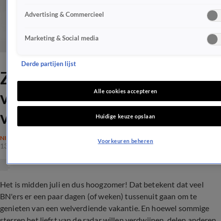
Advertising & Commercieel
Marketing & Social media
Derde partijen lijst
ZIEN: Deze BN'ers genieten
van een welverdiende
Alle cookies accepteren
vakantie!
Huidige keuze opslaan
NIEUWS
Voorkeuren beheren
13 juli 2019, 18:08
Het is midden juli en dus hoogzomer! Dat betekent dat veel
BN'ers er een paar dagen (of weken) tussenuit gaan om te
genieten van een welverdiende vakantie. En hoewel sommige
sterren het liefst van de radar willen verdwijnen, delen anderen