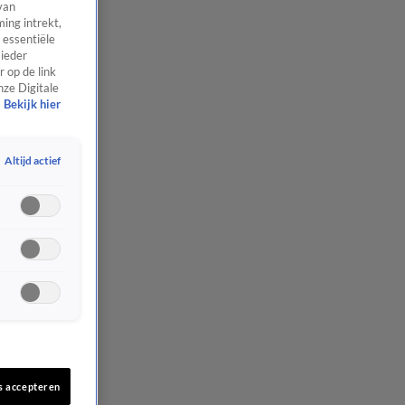
van
ing intrekt,
 essentiële
 ieder
 op de link
nze Digitale
Bekijk hier
Altijd actief
s accepteren