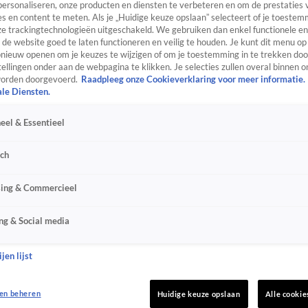
personaliseren, onze producten en diensten te verbeteren en om de prestaties 
s en content te meten. Als je „Huidige keuze opslaan” selecteert of je toestemm
e trackingtechnologieën uitgeschakeld. We gebruiken dan enkel functionele en
de website goed te laten functioneren en veilig te houden. Je kunt dit menu op
ieuw openen om je keuzes te wijzigen of om je toestemming in te trekken door
ellingen onder aan de webpagina te klikken. Je selecties zullen overal binnen o
orden doorgevoerd.
Raadpleeg onze Cookieverklaring voor meer informatie.
ale Diensten.
eel & Essentieel
sch
sing & Commercieel
ng & Social media
jen lijst
en beheren
Huidige keuze opslaan
Alle cookie