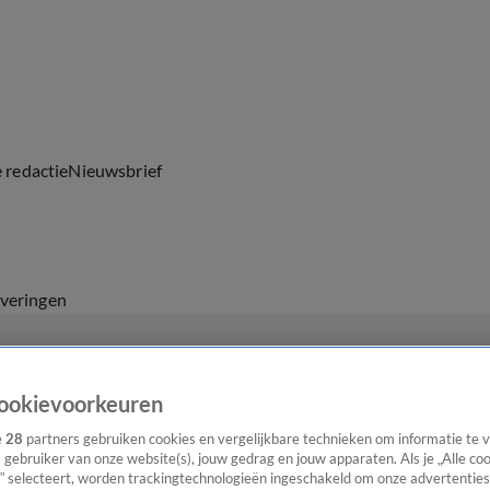
e redactie
Nieuwsbrief
everingen
ookievoorkeuren
e
28
partners gebruiken cookies en vergelijkbare technieken om informatie te
s gebruiker van onze website(s), jouw gedrag en jouw apparaten. Als je „Alle co
” selecteert, worden trackingtechnologieën ingeschakeld om onze advertenties