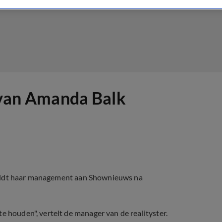
e van Amanda Balk
 meldt haar management aan Shownieuws na
e houden", vertelt de manager van de realityster.