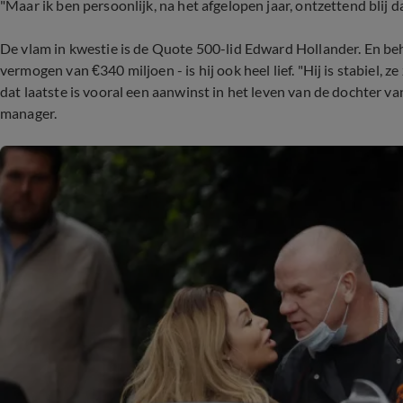
"Maar ik ben persoonlijk, na het afgelopen jaar, ontzettend blij da
De vlam in kwestie is de Quote 500-lid Edward Hollander. En behal
vermogen van €340 miljoen - is hij ook heel lief. "Hij is stabiel, ze
dat laatste is vooral een aanwinst in het leven van de dochter v
manager.