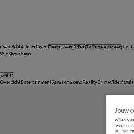
Overzicht
Afleveringen
Tip d
Entertainment
BN'ers
TV
Crime
Algemeen
Volg Shownieuws
Zoeken
Overzicht
Entertainment
Spraakmakend
Reality
Crime
Video's
Afl
Jouw c
Wij en onz
over jou al
accepteren