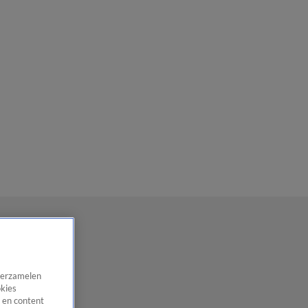
 verzamelen
okies
 en content