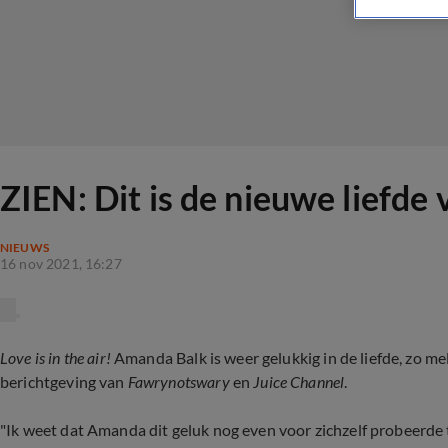
ZIEN: Dit is de nieuwe liefd
NIEUWS
16 nov 2021, 16:27
Love is in the air!
Amanda Balk is weer gelukkig in de liefde, zo
berichtgeving van
Fawrynotswary
en
Juice Channel
.
"Ik weet dat Amanda dit geluk nog even voor zichzelf probeerde t