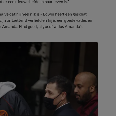
t er een nieuwe liefde in haar leven is."
ve dat hij heel rijk is - Edwin heeft een geschat
 zijn ontzettend verliefd en hij is een goede vader, en
an Amanda. Eind goed, al goed", aldus Amanda's