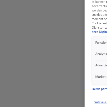
te kunnen 
advertentie
worden dez
cookies om 
moment opn
Cookie-inst
Diensten w
onze Digit
Function
Analyti
Adverti
Marketi
Derde parti
Voorkeur