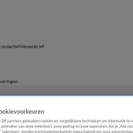
e redactie
Nieuwsbrief
everingen
ookievoorkeuren
e
29
partners gebruiken cookies en vergelijkbare technieken om informatie te
s gebruiker van onze website(s), jouw gedrag en jouw apparaten. Als je „Alle co
” selecteert, worden trackingtechnologieën ingeschakeld om onze advertenties