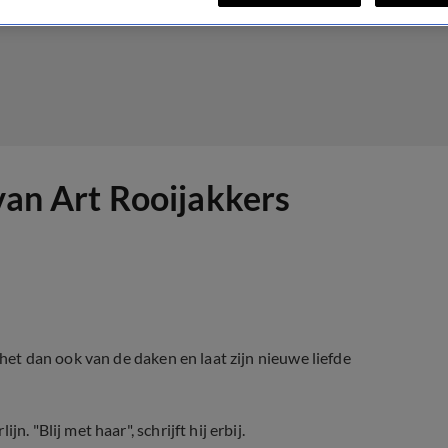
 van Art Rooijakkers
 het dan ook van de daken en laat zijn nieuwe liefde
. "Blij met haar", schrijft hij erbij.