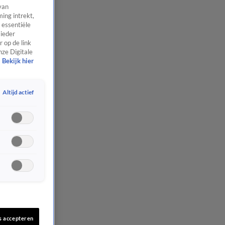
van
ing intrekt,
 essentiële
 ieder
 op de link
nze Digitale
Bekijk hier
Altijd actief
s accepteren