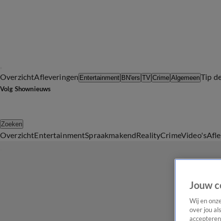
Overzicht
Afleveringen
Tip d
Entertainment
BN'ers
TV
Crime
Algemeen
Volg Shownieuws
Zoeken
Overzicht
Entertainment
Spraakmakend
Reality
Crime
Video's
Afl
Jouw c
Wij en onz
over jou al
accepteren