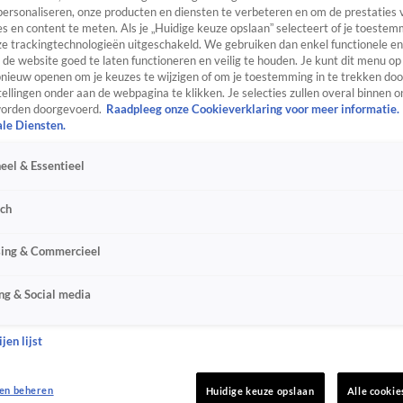
personaliseren, onze producten en diensten te verbeteren en om de prestaties 
s en content te meten. Als je „Huidige keuze opslaan” selecteert of je toestemm
e trackingtechnologieën uitgeschakeld. We gebruiken dan enkel functionele en
de website goed te laten functioneren en veilig te houden. Je kunt dit menu op
ieuw openen om je keuzes te wijzigen of om je toestemming in te trekken door
ellingen onder aan de webpagina te klikken. Je selecties zullen overal binnen o
orden doorgevoerd.
Raadpleeg onze Cookieverklaring voor meer informatie.
ale Diensten.
eel & Essentieel
sch
sing & Commercieel
ng & Social media
jen lijst
en beheren
Huidige keuze opslaan
Alle cookie