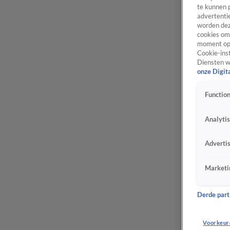
te kunnen 
advertentie
worden dez
cookies om 
moment opn
Cookie-inst
Diensten w
onze Digit
Function
Analyti
Adverti
Marketi
Derde parti
Voorkeur