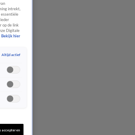
van
ing intrekt,
 essentiële
 ieder
 op de link
nze Digitale
Bekijk hier
Altijd actief
s accepteren