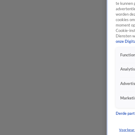
te kunnen 
advertentie
worden dez
cookies om 
moment opn
Cookie-inst
Diensten w
onze Digit
Function
Analyti
Adverti
Marketi
Derde parti
Voorkeur