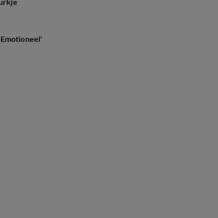
urkje
'Emotioneel'