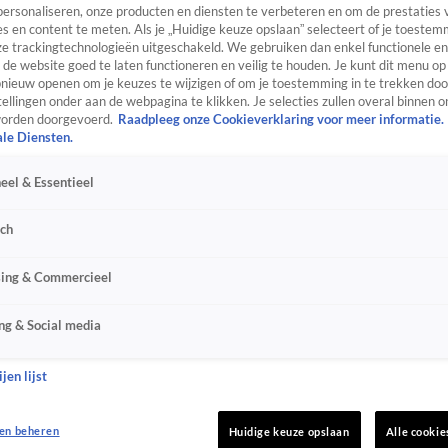
personaliseren, onze producten en diensten te verbeteren en om de prestaties 
s en content te meten. Als je „Huidige keuze opslaan” selecteert of je toestemm
e trackingtechnologieën uitgeschakeld. We gebruiken dan enkel functionele en
de website goed te laten functioneren en veilig te houden. Je kunt dit menu op
ieuw openen om je keuzes te wijzigen of om je toestemming in te trekken door
ellingen onder aan de webpagina te klikken. Je selecties zullen overal binnen o
orden doorgevoerd.
Raadpleeg onze Cookieverklaring voor meer informatie.
ale Diensten.
eel & Essentieel
sch
sing & Commercieel
ng & Social media
jen lijst
en beheren
Huidige keuze opslaan
Alle cookie