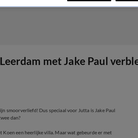
a Leerdam met Jake Paul verbl
n smoorverliefd! Dus speciaal voor Jutta is Jake Paul
 twee dan?
 Koen een heerlijke villa. Maar wat gebeurde er met