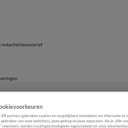
e redactie
Nieuwsbrief
everingen
ookievoorkeuren
e
29
partners gebruiken cookies en vergelijkbare technieken om informatie te
s gebruiker van onze website(s), jouw gedrag en jouw apparaten. Als je „Alle co
” selecteert, worden trackingtechnologieën ingeschakeld om onze advertenties