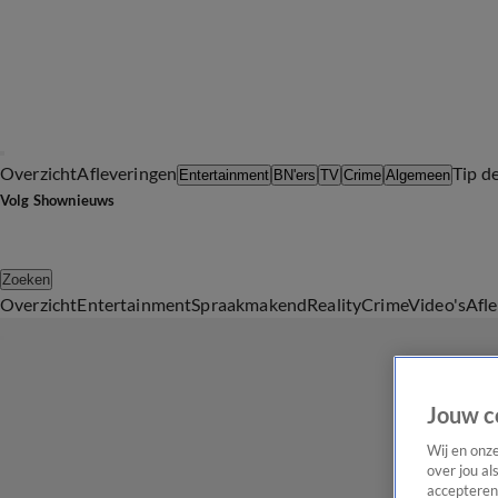
Overzicht
Afleveringen
Tip d
Entertainment
BN'ers
TV
Crime
Algemeen
Volg Shownieuws
Zoeken
Overzicht
Entertainment
Spraakmakend
Reality
Crime
Video's
Afl
Jouw c
Wij en onz
over jou al
accepteren