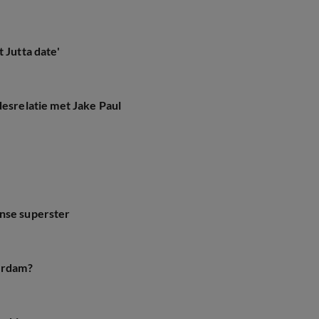
 Jutta date'
desrelatie met Jake Paul
anse superster
eerdam?