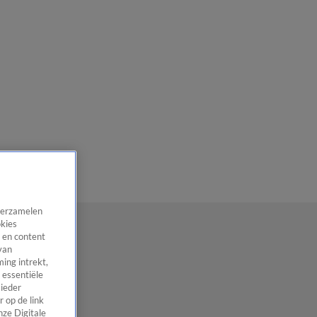
 verzamelen
okies
 en content
van
ing intrekt,
 essentiële
 ieder
 op de link
nze Digitale