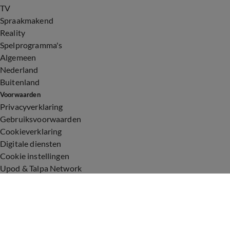
TV
Spraakmakend
Reality
Spelprogramma's
Algemeen
Nederland
Buitenland
Voorwaarden
Privacyverklaring
Gebruiksvoorwaarden
Cookieverklaring
Digitale diensten
Cookie instellingen
Upod & Talpa Network
Adverteren
Vacatures
Publieksservice
Toegankelijkheid
Over ons