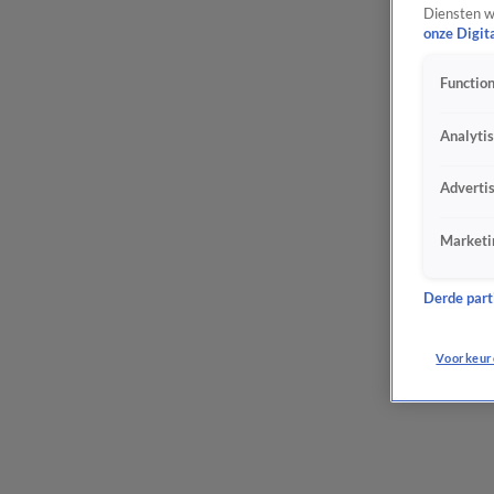
Diensten w
onze Digit
Function
Analyti
Adverti
Marketi
Derde parti
Voorkeur