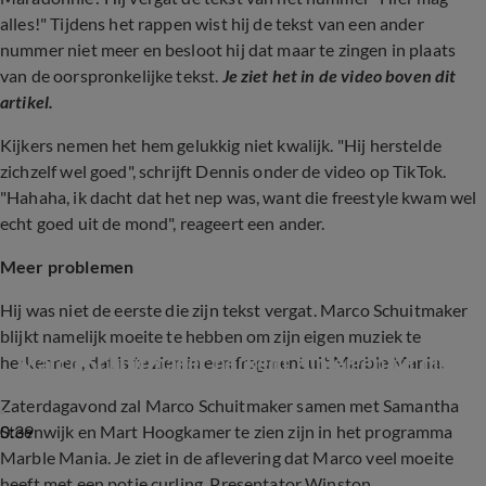
alles!" Tijdens het rappen wist hij de tekst van een ander
nummer niet meer en besloot hij dat maar te zingen in plaats
van de oorspronkelijke tekst.
Je ziet het in de video boven dit
artikel.
Kijkers nemen het hem gelukkig niet kwalijk. "Hij herstelde
zichzelf wel goed", schrijft Dennis onder de video op TikTok.
"Hahaha, ik dacht dat het nep was, want die freestyle kwam wel
echt goed uit de mond", reageert een ander.
Meer problemen
Hij was niet de eerste die zijn tekst vergat. Marco Schuitmaker
blijkt namelijk moeite te hebben om zijn eigen muziek te
Marco Schuitmaker herkent zijn eigen hit niet
herkennen, dat is te zien in een fragment uit Marble Mania.
Zaterdagavond zal Marco Schuitmaker samen met Samantha
0:39
Steenwijk en Mart Hoogkamer te zien zijn in het programma
Marble Mania. Je ziet in de aflevering dat Marco veel moeite
heeft met een potje curling. Presentator Winston