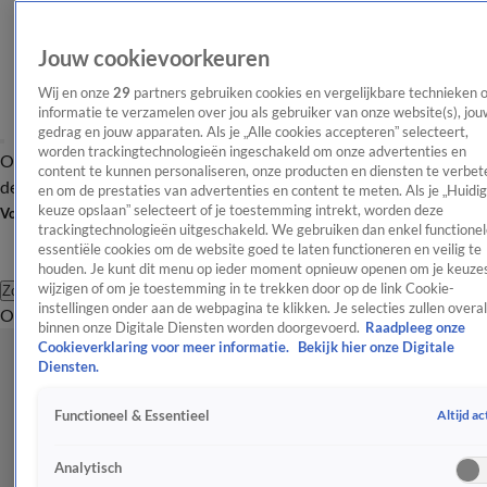
Jouw cookievoorkeuren
Wij en onze
29
partners gebruiken cookies en vergelijkbare technieken 
informatie te verzamelen over jou als gebruiker van onze website(s), jou
gedrag en jouw apparaten. Als je „Alle cookies accepteren” selecteert,
worden trackingtechnologieën ingeschakeld om onze advertenties en
Overzicht
Afleveringen
Tip
Entertainment
BN'ers
TV
Crime
Algemeen
content te kunnen personaliseren, onze producten en diensten te verbet
de redactie
Nieuwsbrief
en om de prestaties van advertenties en content te meten. Als je „Huidi
keuze opslaan” selecteert of je toestemming intrekt, worden deze
Volg Shownieuws
trackingtechnologieën uitgeschakeld. We gebruiken dan enkel functionel
essentiële cookies om de website goed te laten functioneren en veilig te
houden. Je kunt dit menu op ieder moment opnieuw openen om je keuzes
wijzigen of om je toestemming in te trekken door op de link Cookie-
Zoeken
instellingen onder aan de webpagina te klikken. Je selecties zullen overal
Overzicht
Entertainment
Spraakmakend
Reality
Crime
Video's
Afl
binnen onze Digitale Diensten worden doorgevoerd.
Raadpleeg onze
Cookieverklaring voor meer informatie.
Bekijk hier onze Digitale
Diensten.
Altijd ac
Functioneel & Essentieel
Analytisch