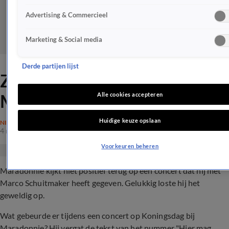
Advertising & Commercieel
Marketing & Social media
Derde partijen lijst
ZIEN: Grote blunder
Maradonnie tijdens optreden
Alle cookies accepteren
Huidige keuze opslaan
NIEUWS
4 mei 2024, 18:49
Voorkeuren beheren
Maradonnie kijkt niet positief terug op een concert dat hij met
Marco Schuitmaker heeft gegeven. Gelukkig loste hij het
geweldig op.
Wat gebeurde er tijdens een concert op Koningsdag bij
Maradonnie? Hij vergat de tekst van het nummer "Hier mag