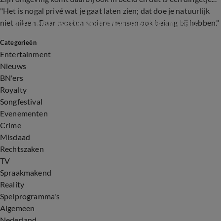
"Het is nogal privé wat je gaat laten zien; dat doe je natuurlijk
Toch realityserie voor Marco Schuitmaker?
niet alleen. Daar moeten andere mensen ook belang bij hebben."
Categorieën
0:37
Entertainment
Nieuws
BN'ers
Royalty
Songfestival
Evenementen
Crime
Misdaad
Rechtszaken
TV
Spraakmakend
Reality
Spelprogramma's
Algemeen
Nederland