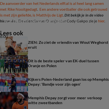
De aanvoerder van het Nederlands elftal is al heel lang samen
met Rike Nooitgedagt
.
Een andere voetballer die ook getrouwd
is met zijn geliefde, is Matthijs de Ligt
.
Dit bekijk je in de video
Matthijs de Ligt is getrouwd
hieronder.
De vriendin van Oranje-ster Cody Gakpo zie je
hier
.
Lees ook
6:00
ZIEN: Zo ziet de vriendin van Wout Weghorst
eruit
Dit is de beste speler van EK-duel tussen
Oranje en Polen
Kijkers Polen-Nederland gaan los op Memphis
Depay: 'Bandje voor zijn ogen'
Memphis Depay zorgt voor meer verkoop
witte zweetbanden