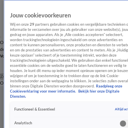
Jouw cookievoorkeuren
Wij en onze
29
partners gebruiken cookies en vergelijkbare technieken 
informatie te verzamelen over jou als gebruiker van onze website(s), jou
gedrag en jouw apparaten. Als je „Alle cookies accepteren” selecteert,
worden trackingtechnologieën ingeschakeld om onze advertenties en
Overzicht
Afleveringen
Tip
Entertainment
BN'ers
TV
Crime
Algemeen
content te kunnen personaliseren, onze producten en diensten te verbet
de redactie
Nieuwsbrief
en om de prestaties van advertenties en content te meten. Als je „Huidi
keuze opslaan” selecteert of je toestemming intrekt, worden deze
Volg Shownieuws
trackingtechnologieën uitgeschakeld. We gebruiken dan enkel functionel
essentiële cookies om de website goed te laten functioneren en veilig te
houden. Je kunt dit menu op ieder moment opnieuw openen om je keuzes
wijzigen of om je toestemming in te trekken door op de link Cookie-
Zoeken
instellingen onder aan de webpagina te klikken. Je selecties zullen overal
Overzicht
Entertainment
Spraakmakend
Reality
Crime
Video's
Afl
binnen onze Digitale Diensten worden doorgevoerd.
Raadpleeg onze
Cookieverklaring voor meer informatie.
Bekijk hier onze Digitale
Diensten.
Altijd ac
Functioneel & Essentieel
Analytisch