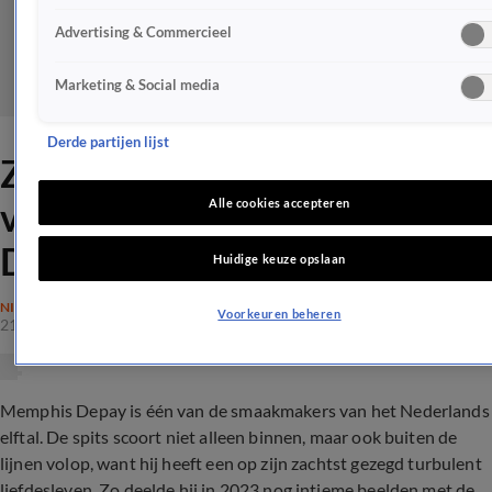
Advertising & Commercieel
Marketing & Social media
Derde partijen lijst
ZIEN: Is dit de beeldschone
vriendin van Memphis
Alle cookies accepteren
Depay?
Huidige keuze opslaan
NIEUWS
Voorkeuren beheren
21 juni 2024, 11:40
Memphis Depay is één van de smaakmakers van het Nederlands
elftal. De spits scoort niet alleen binnen, maar ook buiten de
lijnen volop, want hij heeft een op zijn zachtst gezegd turbulent
liefdesleven. Zo deelde hij in 2023 nog intieme beelden met de