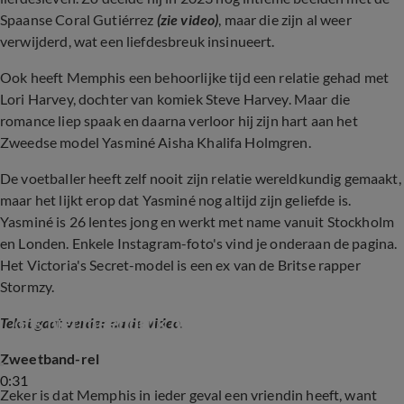
Spaanse
Coral Gutiérrez
(zie video)
, maar die zijn al weer
verwijderd, wat een liefdesbreuk insinueert.
Ook heeft Memphis een behoorlijke tijd een relatie gehad met
Lori Harvey, dochter van komiek Steve Harvey. Maar die
romance liep spaak en daarna verloor hij zijn hart aan het
Zweedse model Yasminé Aisha Khalifa Holmgren.
De voetballer heeft zelf nooit zijn relatie wereldkundig gemaakt,
maar het lijkt erop dat Yasminé nog altijd zijn geliefde is.
Yasminé is 26 lentes jong en werkt met name vanuit Stockholm
en Londen. Enkele Instagram-foto's vind je onderaan de pagina.
Het Victoria's Secret-model is een ex van de Britse rapper
Stormzy.
Koeman over haarband Memphis: ‘Hoeven we 
ons niet meer druk om te maken’
Tekst gaat verder na de video.
Zweetband-rel
0:31
Zeker is dat Memphis in ieder geval een vriendin heeft, want