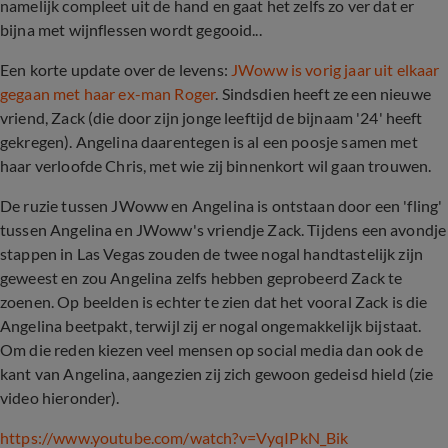
namelijk compleet uit de hand en gaat het zelfs zo ver dat er
bijna met wijnflessen wordt gegooid...
Een korte update over de levens:
JWoww is vorig jaar uit elkaar
gegaan met haar ex-man Roger
. Sindsdien heeft ze een nieuwe
vriend, Zack (die door zijn jonge leeftijd de bijnaam '24' heeft
gekregen). Angelina daarentegen is al een poosje samen met
haar verloofde Chris, met wie zij binnenkort wil gaan trouwen.
De ruzie tussen JWoww en Angelina is ontstaan door een 'fling'
tussen Angelina en JWoww's vriendje Zack. Tijdens een avondje
stappen in Las Vegas zouden de twee nogal handtastelijk zijn
geweest en zou Angelina zelfs hebben geprobeerd Zack te
zoenen. Op beelden is echter te zien dat het vooral Zack is die
Angelina beetpakt, terwijl zij er nogal ongemakkelijk bijstaat.
Om die reden kiezen veel mensen op social media dan ook de
kant van Angelina, aangezien zij zich gewoon gedeisd hield (zie
video hieronder).
https://www.youtube.com/watch?v=VyqIPkN_Bik