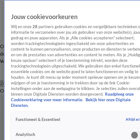
Jouw cookievoorkeuren
Wij en onze
28
partners gebruiken cookies en vergelijkbare technieken 
informatie te verzamelen over jou als gebruiker van onze website(s), jou
gedrag en jouw apparaten. Als je „Alle cookies accepteren” selecteert,
worden trackingtechnologieën ingeschakeld om onze advertenties en
Overzicht
Afleveringen
Tip
Entertainment
BN'ers
TV
Crime
Algemeen
content te kunnen personaliseren, onze producten en diensten te verbet
de redactie
Nieuwsbrief
en om de prestaties van advertenties en content te meten. Als je „Huidi
keuze opslaan” selecteert of je toestemming intrekt, worden deze
Volg Shownieuws
trackingtechnologieën uitgeschakeld. We gebruiken dan enkel functionel
essentiële cookies om de website goed te laten functioneren en veilig te
houden. Je kunt dit menu op ieder moment opnieuw openen om je keuzes
wijzigen of om je toestemming in te trekken door op de link Cookie-
Zoeken
instellingen onder aan de webpagina te klikken. Je selecties zullen overal
Overzicht
Entertainment
Spraakmakend
Reality
Crime
Video's
Afl
binnen onze Digitale Diensten worden doorgevoerd.
Raadpleeg onze
Cookieverklaring voor meer informatie.
Bekijk hier onze Digitale
Diensten.
Altijd ac
Functioneel & Essentieel
Analytisch