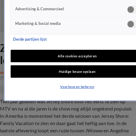
Advertising & Commercieel
Marketing & Social media
Derde partijen lijst
ZIEN: Jersey Shore-ruzie
loopt compleet uit de hand
Alle cookies accepteren
Huidige keuze opslaan
NIEUWS
25 okt 2019, 11:17
Voorkeuren beheren
Tien jaar geleden was Jersey Shore voor het eerst te zien op
MTV en na al die jaren is de show nog altijd ongekend populair.
In Amerika is momenteel het derde seizoen van Jersey Shore:
Family Vacation te zien en daar gaat het heftig aan toe. In de
laatste aflevering loopt een ruzie tussen JWoww en Angelina