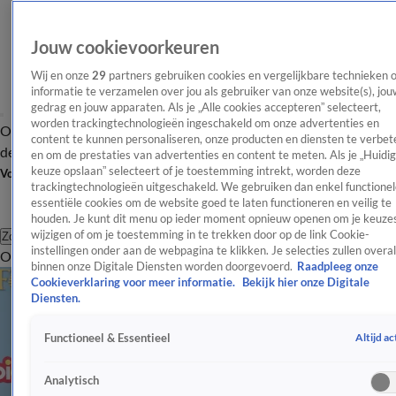
Jouw cookievoorkeuren
Wij en onze
29
partners gebruiken cookies en vergelijkbare technieken 
informatie te verzamelen over jou als gebruiker van onze website(s), jou
gedrag en jouw apparaten. Als je „Alle cookies accepteren” selecteert,
worden trackingtechnologieën ingeschakeld om onze advertenties en
Overzicht
Afleveringen
Tip
Entertainment
BN'ers
TV
Crime
Algemeen
content te kunnen personaliseren, onze producten en diensten te verbet
de redactie
Nieuwsbrief
en om de prestaties van advertenties en content te meten. Als je „Huidi
keuze opslaan” selecteert of je toestemming intrekt, worden deze
Volg Shownieuws
trackingtechnologieën uitgeschakeld. We gebruiken dan enkel functionel
essentiële cookies om de website goed te laten functioneren en veilig te
houden. Je kunt dit menu op ieder moment opnieuw openen om je keuzes
wijzigen of om je toestemming in te trekken door op de link Cookie-
Zoeken
instellingen onder aan de webpagina te klikken. Je selecties zullen overal
Overzicht
Entertainment
Spraakmakend
Reality
Crime
Video's
Afl
binnen onze Digitale Diensten worden doorgevoerd.
Raadpleeg onze
Cookieverklaring voor meer informatie.
Bekijk hier onze Digitale
Diensten.
Altijd ac
Functioneel & Essentieel
Analytisch