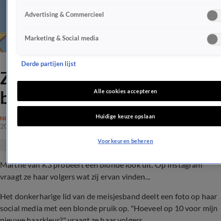
Advertising & Commercieel
Marketing & Social media
Derde partijen lijst
ZIEN: K3-Marthe gaat voor
blonde look
Alle cookies accepteren
Huidige keuze opslaan
NIEUWS
20 aug 2022, 16:41
Voorkeuren beheren
Marthe van K3 probeert een blonde look uit. Op Instagram
vraagt ze haar volgers wat zij ervan vinden...
Het donkerharige lid van de meisjesband deelt een foto op haar
social media met een blonde pruik op. "Hoeveel op 10 voor mijn
nieuwe haarkleur?" vraagt ze haar volgers.