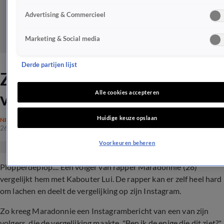
Advertising & Commercieel
Marketing & Social media
Derde partijen lijst
ZIEN: Maradonnie wordt
vergeleken met Kabouter Lui
Alle cookies accepteren
Huidige keuze opslaan
NIEUWS
26 nov 2022, 16:00
Voorkeuren beheren
Plopperdeplop.... Een volger van rapper Maradonnie (28)
vergelijkt hem met Kabouter Lui. De rapper kan er zelf heel hard
om lachen en deelt de vergelijking op zijn Instagram.
Zo kreeg Maradonnie een Instagrambericht van een van zijn
volgers, die de vergelijking maakte. "Ben ik de enige die dit ziet?"