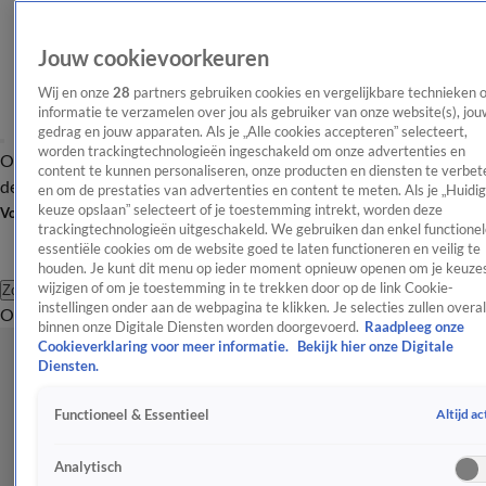
Jouw cookievoorkeuren
Wij en onze
28
partners gebruiken cookies en vergelijkbare technieken 
informatie te verzamelen over jou als gebruiker van onze website(s), jou
gedrag en jouw apparaten. Als je „Alle cookies accepteren” selecteert,
worden trackingtechnologieën ingeschakeld om onze advertenties en
Overzicht
Afleveringen
Tip
Entertainment
BN'ers
TV
Crime
Algemeen
content te kunnen personaliseren, onze producten en diensten te verbet
de redactie
Nieuwsbrief
en om de prestaties van advertenties en content te meten. Als je „Huidi
keuze opslaan” selecteert of je toestemming intrekt, worden deze
Volg Shownieuws
trackingtechnologieën uitgeschakeld. We gebruiken dan enkel functionel
essentiële cookies om de website goed te laten functioneren en veilig te
houden. Je kunt dit menu op ieder moment opnieuw openen om je keuzes
wijzigen of om je toestemming in te trekken door op de link Cookie-
Zoeken
instellingen onder aan de webpagina te klikken. Je selecties zullen overal
Overzicht
Entertainment
Spraakmakend
Reality
Crime
Video's
Afl
binnen onze Digitale Diensten worden doorgevoerd.
Raadpleeg onze
Cookieverklaring voor meer informatie.
Bekijk hier onze Digitale
Diensten.
Altijd ac
Functioneel & Essentieel
Analytisch