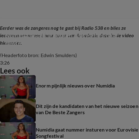
Eerder was de zangeres nog te gast bij Radio 538 en blies ze
Numidia blaast iedereen omver met haar 
iedereen omver met haar cover van Arcade zie deze in de video
Beste Zangers-cover van Duncan Laurence
hieronder.
(Headerfoto bron: Edwin Smulders)
3:26
Lees ook
Enorm pijnlijk nieuws over Numidia
Dit zijn de kandidaten van het nieuwe seizoen
van De Beste Zangers
Numidia gaat nummer insturen voor Eurovisie
Songfestival