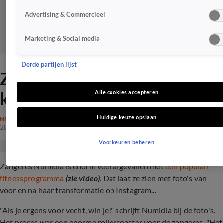
Advertising & Commercieel
Marketing & Social media
Derde partijen lijst
ZIEN: Numidia tientallen
kilo's afgevallen
Alle cookies accepteren
Huidige keuze opslaan
NIEUWS
20 juni 2024, 15:00
Voorkeuren beheren
Zangeres Numidia is enorm veel afgevallen met
een populair
fitnessprogramma
(zie video)
. Dat laat ze zien met foto's van
voor en na haar transformatie op Instagram...
"Als je ergens voor vecht, win je!" schrijft Numidia bij de foto's.
Het proces was een enorme rollercoaster voor de zangeres. "Het