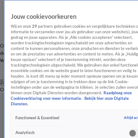
Jouw cookievoorkeuren
Wij en onze
29
partners gebruiken cookies en vergelijkbare technieken 
informatie te verzamelen over jou als gebruiker van onze website(s), jou
gedrag en jouw apparaten. Als je „Alle cookies accepteren” selecteert,
worden trackingtechnologieën ingeschakeld om onze advertenties en
Overzicht
Afleveringen
Tip
Entertainment
BN'ers
TV
Crime
Algemeen
content te kunnen personaliseren, onze producten en diensten te verbet
de redactie
Nieuwsbrief
en om de prestaties van advertenties en content te meten. Als je „Huidi
keuze opslaan” selecteert of je toestemming intrekt, worden deze
Volg Shownieuws
trackingtechnologieën uitgeschakeld. We gebruiken dan enkel functionel
essentiële cookies om de website goed te laten functioneren en veilig te
houden. Je kunt dit menu op ieder moment opnieuw openen om je keuzes
wijzigen of om je toestemming in te trekken door op de link Cookie-
Zoeken
instellingen onder aan de webpagina te klikken. Je selecties zullen overal
Overzicht
Entertainment
Spraakmakend
Reality
Crime
Video's
Afl
binnen onze Digitale Diensten worden doorgevoerd.
Raadpleeg onze
Cookieverklaring voor meer informatie.
Bekijk hier onze Digitale
Diensten.
Altijd ac
Functioneel & Essentieel
Analytisch