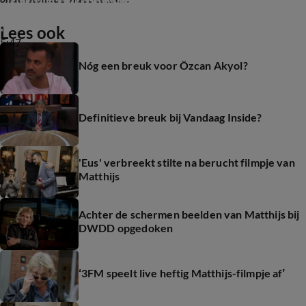
Lees ook
5:47
Nóg een breuk voor Özcan Akyol?
Definitieve breuk bij Vandaag Inside?
'Eus' verbreekt stilte na berucht filmpje van
Matthijs
Achter de schermen beelden van Matthijs bij
DWDD opgedoken
‘3FM speelt live heftig Matthijs-filmpje af’