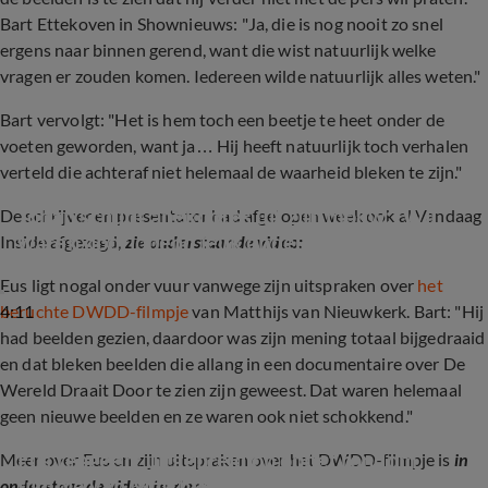
Bart Ettekoven in Shownieuws: "Ja, die is nog nooit zo snel
ergens naar binnen gerend, want die wist natuurlijk welke
vragen er zouden komen. Iedereen wilde natuurlijk alles weten."
Bart vervolgt: "Het is hem toch een beetje te heet onder de
voeten geworden, want ja… Hij heeft natuurlijk toch verhalen
verteld die achteraf niet helemaal de waarheid bleken te zijn."
Johan schudt anekdotes uit zijn mouw: 'Wij 
De schrijver en presentator had afgelopen week ook al Vandaag
waren doorlopend leuk ondeugend!'
Inside afgezegd,
zie onderstaande video:
Eus ligt nogal onder vuur vanwege zijn uitspraken over
het
4:11
beruchte DWDD-filmpje
van Matthijs van Nieuwkerk. Bart: "Hij
had beelden gezien, daardoor was zijn mening totaal bijgedraaid
en dat bleken beelden die allang in een documentaire over De
Wereld Draait Door te zien zijn geweest. Dat waren helemaal
geen nieuwe beelden en ze waren ook niet schokkend."
Eus reageert uitgebreid op ophef rondom 
Meer over Eus en zijn uitspraken over het DWDD-filmpje is
in
filmpje van Matthijs van Nieuwkerk
onderstaande video te zien: