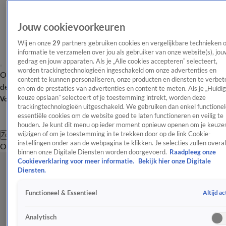
Jouw cookievoorkeuren
Wij en onze
29
partners gebruiken cookies en vergelijkbare technieken 
informatie te verzamelen over jou als gebruiker van onze website(s), jou
gedrag en jouw apparaten. Als je „Alle cookies accepteren” selecteert,
worden trackingtechnologieën ingeschakeld om onze advertenties en
Overzicht
Afleveringen
Tip
Entertainment
BN'ers
TV
Crime
Algemeen
content te kunnen personaliseren, onze producten en diensten te verbet
de redactie
Nieuwsbrief
en om de prestaties van advertenties en content te meten. Als je „Huidi
keuze opslaan” selecteert of je toestemming intrekt, worden deze
Volg Shownieuws
trackingtechnologieën uitgeschakeld. We gebruiken dan enkel functionel
essentiële cookies om de website goed te laten functioneren en veilig te
houden. Je kunt dit menu op ieder moment opnieuw openen om je keuzes
wijzigen of om je toestemming in te trekken door op de link Cookie-
Zoeken
instellingen onder aan de webpagina te klikken. Je selecties zullen overal
Overzicht
Entertainment
Spraakmakend
Reality
Crime
Video's
Afl
binnen onze Digitale Diensten worden doorgevoerd.
Raadpleeg onze
Cookieverklaring voor meer informatie.
Bekijk hier onze Digitale
Diensten.
Altijd ac
Functioneel & Essentieel
Analytisch