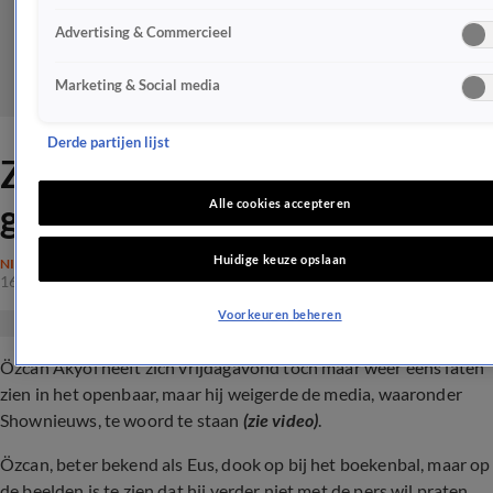
Advertising & Commercieel
Marketing & Social media
Derde partijen lijst
ZIEN: Özcan Akyol heeft
geen zin in de pers
Alle cookies accepteren
Huidige keuze opslaan
NIEUWS
16 mrt 2024, 11:03
Voorkeuren beheren
Özcan Akyol heeft zich vrijdagavond toch maar weer eens laten
zien in het openbaar, maar hij weigerde de media, waaronder
Shownieuws, te woord te staan
(zie video)
.
Özcan, beter bekend als Eus, dook op bij het boekenbal, maar op
de beelden is te zien dat hij verder niet met de pers wil praten.