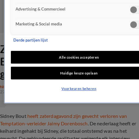
Advertising & Commercieel
Marketing & Social media
Derde partijen lijst
ZIEN! Temptation-Sidney
Bout totaal ontstemd na
Alle cookies accepteren
gevecht: 'K*nkerzooi!'
Huidige keuze opslaan
NIEUWS
Voorkeuren beheren
27 okt 2019, 15:47
Sidney Bout
heeft zaterdagavond zijn gevecht verloren van
Temptation-verleider Jaimy Dorenbosch
. De nederlaag heeft er
keihard ingehakt bij Sidney, die totaal ontstemd was na het
gevecht. De geblondeerde realityster weigerde elk interview