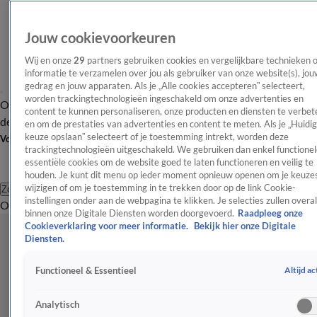
Jouw cookievoorkeuren
Wij en onze
29
partners gebruiken cookies en vergelijkbare technieken 
informatie te verzamelen over jou als gebruiker van onze website(s), jou
gedrag en jouw apparaten. Als je „Alle cookies accepteren” selecteert,
worden trackingtechnologieën ingeschakeld om onze advertenties en
Overzicht
Afleveringen
Tip
Entertainment
BN'ers
TV
Crime
Algemeen
content te kunnen personaliseren, onze producten en diensten te verbet
de redactie
Nieuwsbrief
en om de prestaties van advertenties en content te meten. Als je „Huidi
keuze opslaan” selecteert of je toestemming intrekt, worden deze
Volg Shownieuws
trackingtechnologieën uitgeschakeld. We gebruiken dan enkel functionel
essentiële cookies om de website goed te laten functioneren en veilig te
houden. Je kunt dit menu op ieder moment opnieuw openen om je keuzes
wijzigen of om je toestemming in te trekken door op de link Cookie-
Zoeken
instellingen onder aan de webpagina te klikken. Je selecties zullen overal
Overzicht
Entertainment
Spraakmakend
Reality
Crime
Video's
Afl
binnen onze Digitale Diensten worden doorgevoerd.
Raadpleeg onze
Cookieverklaring voor meer informatie.
Bekijk hier onze Digitale
Diensten.
Altijd ac
Functioneel & Essentieel
Analytisch