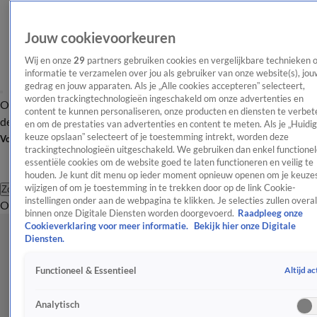
Jouw cookievoorkeuren
Wij en onze
29
partners gebruiken cookies en vergelijkbare technieken 
informatie te verzamelen over jou als gebruiker van onze website(s), jou
gedrag en jouw apparaten. Als je „Alle cookies accepteren” selecteert,
worden trackingtechnologieën ingeschakeld om onze advertenties en
Overzicht
Afleveringen
Tip
Entertainment
BN'ers
TV
Crime
Algemeen
content te kunnen personaliseren, onze producten en diensten te verbet
de redactie
Nieuwsbrief
en om de prestaties van advertenties en content te meten. Als je „Huidi
keuze opslaan” selecteert of je toestemming intrekt, worden deze
Volg Shownieuws
trackingtechnologieën uitgeschakeld. We gebruiken dan enkel functionel
essentiële cookies om de website goed te laten functioneren en veilig te
houden. Je kunt dit menu op ieder moment opnieuw openen om je keuzes
wijzigen of om je toestemming in te trekken door op de link Cookie-
Zoeken
instellingen onder aan de webpagina te klikken. Je selecties zullen overal
Overzicht
Entertainment
Spraakmakend
Reality
Crime
Video's
Afl
binnen onze Digitale Diensten worden doorgevoerd.
Raadpleeg onze
Cookieverklaring voor meer informatie.
Bekijk hier onze Digitale
Diensten.
Altijd ac
Functioneel & Essentieel
Analytisch