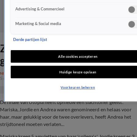
Advertising & Commercieel
Marketing & Social media
Derde partijen lijst
ZIEN: Utopiaan klaar met de
groep na exit!
Alle cookies accepteren
Huidige keuze opslaan
NIEUWS
5 nov 2019, 16:50
Voorkeuren beheren
De finale van Utopia heeft opnieuw een slachtoffer geëist.
Mariska, Jordie en Andrea waren genomineerd en helaas voor
haar, maar gelukkig voor de twee overlevers, heeft Andrea het
strijdtoneel moeten verlaten...
Mariska kreeg 5 amuletten van haar 'collega's', Jordie kreeg er 3