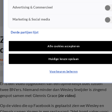
Advertising & Commercieel
Marketing & Social media
Derde partijen lijst
ZIEN: Wesley Sneijder in
duet met... Glennis Grace
Alle cookies accepteren
Huidige keuze opslaan
NIEUWS
11 mrt 2024, 14:08
Voorkeuren beheren
Er is een video opgedoken van een opmerkelijk duet tussen
twee BN'ers. Niemand minder dan Wesley Sneijder is zingend
gespot samen met Glennis Grace
(zie video)
.
Op de video die op Facebook is geplaatst zien we Wesley en
Glennis samen zingen in een restaurant. "
Het komt vaker voor: