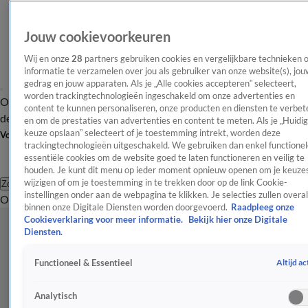
Jouw cookievoorkeuren
Wij en onze
28
partners gebruiken cookies en vergelijkbare technieken 
informatie te verzamelen over jou als gebruiker van onze website(s), jou
gedrag en jouw apparaten. Als je „Alle cookies accepteren” selecteert,
worden trackingtechnologieën ingeschakeld om onze advertenties en
Overzicht
Afleveringen
Tip
Entertainment
BN'ers
TV
Crime
Algemeen
content te kunnen personaliseren, onze producten en diensten te verbet
de redactie
Nieuwsbrief
en om de prestaties van advertenties en content te meten. Als je „Huidi
keuze opslaan” selecteert of je toestemming intrekt, worden deze
Volg Shownieuws
trackingtechnologieën uitgeschakeld. We gebruiken dan enkel functionel
essentiële cookies om de website goed te laten functioneren en veilig te
houden. Je kunt dit menu op ieder moment opnieuw openen om je keuzes
wijzigen of om je toestemming in te trekken door op de link Cookie-
Zoeken
instellingen onder aan de webpagina te klikken. Je selecties zullen overal
Overzicht
Entertainment
Spraakmakend
Reality
Crime
Video's
Afl
binnen onze Digitale Diensten worden doorgevoerd.
Raadpleeg onze
Cookieverklaring voor meer informatie.
Bekijk hier onze Digitale
Diensten.
Altijd ac
Functioneel & Essentieel
Analytisch