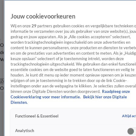
Jouw cookievoorkeuren
Wij en onze
29
partners gebruiken cookies en vergelijkbare technieken 
informatie te verzamelen over jou als gebruiker van onze website(s), jou
gedrag en jouw apparaten. Als je „Alle cookies accepteren” selecteert,
worden trackingtechnologieën ingeschakeld om onze advertenties en
Overzicht
Afleveringen
Tip
Entertainment
BN'ers
TV
Crime
Algemeen
content te kunnen personaliseren, onze producten en diensten te verbet
de redactie
Nieuwsbrief
en om de prestaties van advertenties en content te meten. Als je „Huidi
keuze opslaan” selecteert of je toestemming intrekt, worden deze
Volg Shownieuws
trackingtechnologieën uitgeschakeld. We gebruiken dan enkel functionel
essentiële cookies om de website goed te laten functioneren en veilig te
houden. Je kunt dit menu op ieder moment opnieuw openen om je keuzes
wijzigen of om je toestemming in te trekken door op de link Cookie-
Zoeken
instellingen onder aan de webpagina te klikken. Je selecties zullen overal
Overzicht
Entertainment
Spraakmakend
Reality
Crime
Video's
Afl
binnen onze Digitale Diensten worden doorgevoerd.
Raadpleeg onze
Cookieverklaring voor meer informatie.
Bekijk hier onze Digitale
Diensten.
Altijd ac
Functioneel & Essentieel
Analytisch