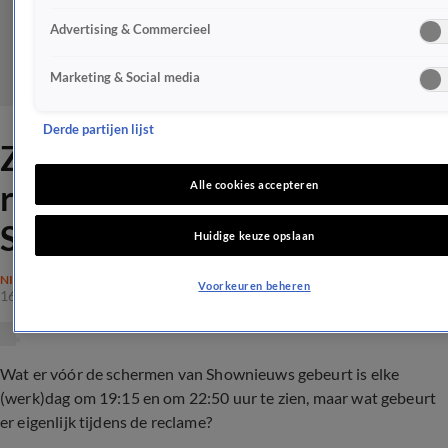
Advertising & Commercieel
Marketing & Social media
Derde partijen lijst
ZIEN: Zo gaat het er in de
reclame aan toe bij
Alle cookies accepteren
Shownieuws!
Huidige keuze opslaan
NIEUWS
Voorkeuren beheren
16 okt 2019, 13:32
Wat er vóór de schermen van Shownieuws gebeurt is elke
(werk)dag om 19:15 en om 22:50 uur te zien, maar wat gebeurt
er eigenlijk tijdens de reclame?