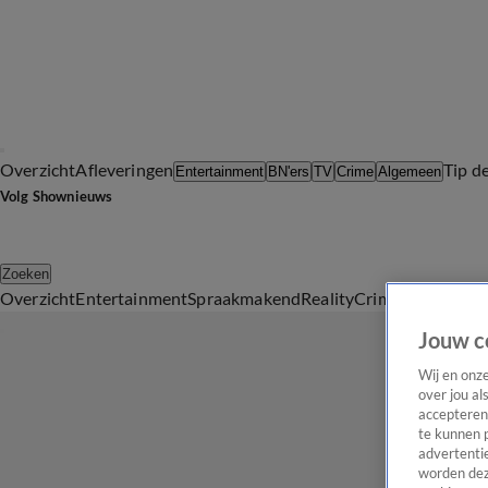
Overzicht
Afleveringen
Tip d
Entertainment
BN'ers
TV
Crime
Algemeen
Volg Shownieuws
Zoeken
Overzicht
Entertainment
Spraakmakend
Reality
Crime
Video's
Afl
Jouw c
Wij en onz
over jou al
accepteren
te kunnen 
advertentie
worden dez