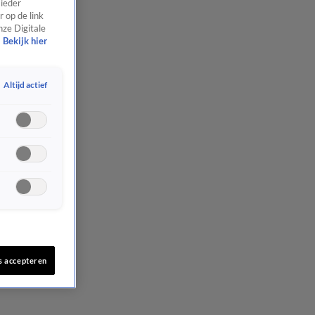
 ieder
 op de link
nze Digitale
Bekijk hier
Altijd actief
s accepteren