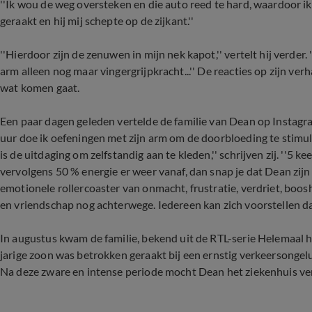
''Ik wou de weg oversteken en die auto reed te hard, waardoor i
geraakt en hij mij schepte op de zijkant.''
''Hierdoor zijn de zenuwen in mijn nek kapot,'' vertelt hij verder. 
arm alleen nog maar vingergrijpkracht...'' De reacties op zijn ver
wat komen gaat.
Een paar dagen geleden vertelde de familie van Dean op Instagram 
uur doe ik oefeningen met zijn arm om de doorbloeding te stim
is de uitdaging om zelfstandig aan te kleden,'' schrijven zij. ''5 ke
vervolgens 50 % energie er weer vanaf, dan snap je dat Dean zijn 
emotionele rollercoaster van onmacht, frustratie, verdriet, boos
en vriendschap nog achterwege. Iedereen kan zich voorstellen dat 
In augustus kwam de familie, bekend uit de RTL-serie Helemaal h
jarige zoon was betrokken geraakt bij een ernstig verkeersonge
Na deze zware en intense periode mocht Dean
het ziekenhuis ve