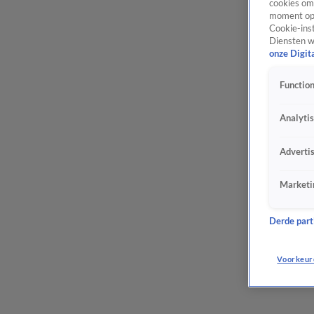
cookies om 
moment opn
Cookie-inst
Diensten w
onze Digit
Function
Analyti
Adverti
Marketi
Derde parti
Voorkeur