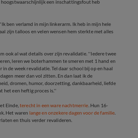
k hoogstwaarschijnlijk een inschattingsfout heb
''Ik ben verlamd in mijn linkerarm. Ik heb in mijn hele
haal zijn talloos en velen wensen hem sterkte met alles
ook al wat details over zijn revalidatie. ''Iedere twee
uleren, leren we boterhammen te smeren met 1 hand en
er in de week revalidatie. Tel daar school bij op en haal
dagen meer dan vol zitten. En dan laat ik de
heid, dromen, humor, doorzetting, dankbaarheid, liefde
het een heftig proces is.''
et Einde,
terecht in een ware nachtmerrie
. Hun 16-
luk. Het waren
lange en onzekere dagen voor de familie
.
rlaten
en thuis verder revalideren.