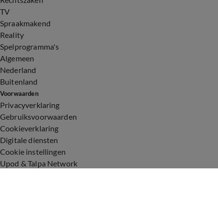
TV
Spraakmakend
Reality
Spelprogramma's
Algemeen
Nederland
Buitenland
Voorwaarden
Privacyverklaring
Gebruiksvoorwaarden
Cookieverklaring
Digitale diensten
Cookie instellingen
Upod & Talpa Network
Adverteren
Vacatures
Publieksservice
Toegankelijkheid