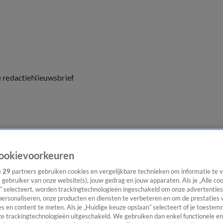
e redactie
Nieuwsbrief
everingen
ookievoorkeuren
e
29
partners gebruiken cookies en vergelijkbare technieken om informatie te
s gebruiker van onze website(s), jouw gedrag en jouw apparaten. Als je „Alle co
” selecteert, worden trackingtechnologieën ingeschakeld om onze advertenties
personaliseren, onze producten en diensten te verbeteren en om de prestaties 
s en content te meten. Als je „Huidige keuze opslaan” selecteert of je toestemm
e trackingtechnologieën uitgeschakeld. We gebruiken dan enkel functionele en