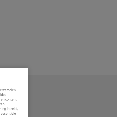
 verzamelen
okies
 en content
van
ing intrekt,
 essentiële