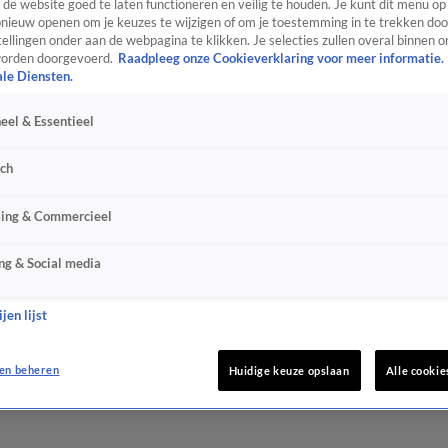
de website goed te laten functioneren en veilig te houden. Je kunt dit menu op
ieuw openen om je keuzes te wijzigen of om je toestemming in te trekken door
ellingen onder aan de webpagina te klikken. Je selecties zullen overal binnen o
orden doorgevoerd.
Raadpleeg onze Cookieverklaring voor meer informatie.
ale Diensten.
eel & Essentieel
sch
sing & Commercieel
ng & Social media
jen lijst
en beheren
Huidige keuze opslaan
Alle cookie