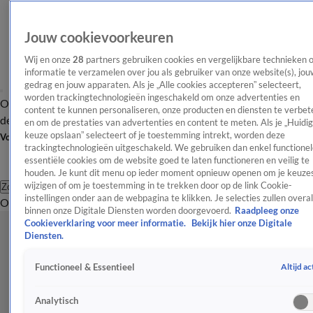
Jouw cookievoorkeuren
Wij en onze
28
partners gebruiken cookies en vergelijkbare technieken 
informatie te verzamelen over jou als gebruiker van onze website(s), jou
gedrag en jouw apparaten. Als je „Alle cookies accepteren” selecteert,
worden trackingtechnologieën ingeschakeld om onze advertenties en
Overzicht
Afleveringen
Tip
Entertainment
BN'ers
TV
Crime
Algemeen
content te kunnen personaliseren, onze producten en diensten te verbet
de redactie
Nieuwsbrief
en om de prestaties van advertenties en content te meten. Als je „Huidi
keuze opslaan” selecteert of je toestemming intrekt, worden deze
Volg Shownieuws
trackingtechnologieën uitgeschakeld. We gebruiken dan enkel functionel
essentiële cookies om de website goed te laten functioneren en veilig te
houden. Je kunt dit menu op ieder moment opnieuw openen om je keuzes
wijzigen of om je toestemming in te trekken door op de link Cookie-
Zoeken
instellingen onder aan de webpagina te klikken. Je selecties zullen overal
Overzicht
Entertainment
Spraakmakend
Reality
Crime
Video's
Afl
binnen onze Digitale Diensten worden doorgevoerd.
Raadpleeg onze
Cookieverklaring voor meer informatie.
Bekijk hier onze Digitale
Diensten.
Altijd ac
Functioneel & Essentieel
Analytisch