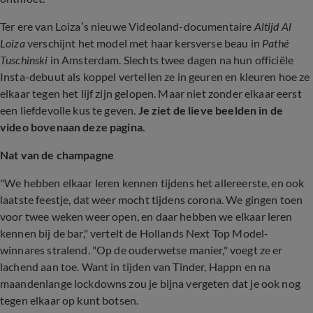
Ter ere van Loiza’s nieuwe Videoland-documentaire
Altijd Al
Loiza
verschijnt het model met haar kersverse beau in
Pathé
Tuschinski
in Amsterdam. Slechts twee dagen na hun officiële
Insta-debuut als koppel vertellen ze in geuren en kleuren hoe ze
elkaar tegen het lijf zijn gelopen. Maar niet zonder elkaar eerst
een liefdevolle kus te geven.
Je ziet de lieve beelden in de
video bovenaan deze pagina.
Nat van de champagne
"We hebben elkaar leren kennen tijdens het allereerste, en ook
laatste feestje, dat weer mocht tijdens corona. We gingen toen
voor twee weken weer open, en daar hebben we elkaar leren
kennen bij de bar," vertelt de Hollands Next Top Model-
winnares stralend. "Op de ouderwetse manier," voegt ze er
lachend aan toe. Want in tijden van Tinder, Happn en na
maandenlange lockdowns zou je bijna vergeten dat je ook nog
tegen elkaar op kunt botsen.