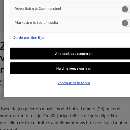
Advertising & Commercieel
Marketing & Social media
Derde partijen lijst
Zó heeft Loiza Lamers haar
vriend ontmoet: ‘Helemaal
Alle cookies accepteren
nat van de champagne'
Huidige keuze opslaan
NIEUWS
Voorkeuren beheren
7 okt 2021, 19:31
Twee dagen geleden maakt model Loiza Lamers (26) bekend
smoorverliefd te zijn. De 30-jarige Jelle is de gelukkige. Nu
vertellen de tortelduifjes aan Shownieuws hoe ze elkaar hebben
ontmoet.