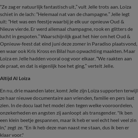
“Ze zag er natuurlijk fantastisch uit,” vult Jelle trots aan. Loiza
schiet in de lach: “Helemaal nat van de champagne.” Jelle legt
uit: “Het was een feestje waarbij je elk uur opnieuw Oud &
Nieuw vierde. Er werd allemaal champagne, rook en glitters de
lucht in gespoten.” Waarschijnlijk gaat het hier om het Oud &
Opnieuw-feest dat eind juni deze zomer in Paradiso plaatsvond,
en waar ook Kris Kross en Bilal hun opwachting maakten. Maar
Loiza en Jelle hadden vooral oog voor elkaar. “We raakten aan
de praat, en dat is eigenlijk hoe het ging,” vertelt Jelle.
Altijd Al Loiza
En nu, drie maanden later, komt Jelle zijn Loiza supporten terwijl
ze haar nieuwe documentaire aan vrienden, familie en pers laat
zien. In de docu laat het model zien tegen welke vooroordelen,
onzekerheden en angsten zij aanloopt als transgender. "Ik ben
een klein beetje gespannen, maar ik heb er wel echt heel veel zin
in," zegt ze. "En ik heb deze man naast me staan, dus ik ben er
klaar voor."